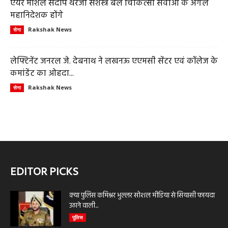
एयर मार्शल संदीप थरेजा सशस्त्र बल चिकित्सा सेवाओं के अगले
महानिदेशक होंगे
Rakshak News
सेना
लेफ्टिनेंट जनरल जे. देबनाथ ने लखनऊ एएमसी सेंटर एवं कॉलेज के
कमांडेंट का ओहदा...
Rakshak News
सेना
EDITOR PICKS
क्या पुलिस कमिश्नर भुल्लर सोशल मीडिया से सियासी फायदा
उठाने वाली...
पुलिस