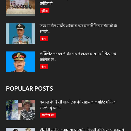
कविता है
पुलिस
एयर मार्शल संदीप थरेजा सशस्त्र बल चिकित्सा सेवाओं के
अगले...
सेना
लेफ्टिनेंट जनरल जे. देबनाथ ने लखनऊ एएमसी सेंटर एवं
कॉलेज के...
सेना
POPULAR POSTS
कमाल की है सीआरपीएफ की सहायक कमांडेंट मोनिका
साल्वे, यूं बचाई...
अर्धसैन्य बल
डीसीपी संजीव कुमार यादव समेत दिल्ली पुलिस के 5 अफसरों