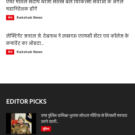
एयर मार्शल संदीप थरेजा सशस्त्र बल चिकित्सा सेवाओं के अगले
महानिदेशक होंगे
Rakshak News
सेना
लेफ्टिनेंट जनरल जे. देबनाथ ने लखनऊ एएमसी सेंटर एवं कॉलेज के
कमांडेंट का ओहदा...
Rakshak News
सेना
EDITOR PICKS
क्या पुलिस कमिश्नर भुल्लर सोशल मीडिया से सियासी फायदा
उठाने वाली...
पुलिस