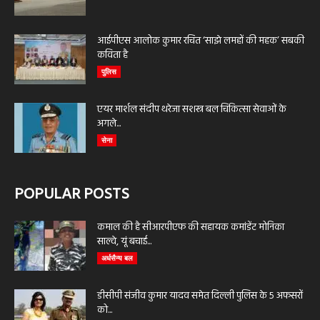
आईपीएस आलोक कुमार रचित ‘साझे लमहों की महक’ सबकी
कविता है
पुलिस
एयर मार्शल संदीप थरेजा सशस्त्र बल चिकित्सा सेवाओं के
अगले...
सेना
POPULAR POSTS
कमाल की है सीआरपीएफ की सहायक कमांडेंट मोनिका
साल्वे, यूं बचाई...
अर्धसैन्य बल
डीसीपी संजीव कुमार यादव समेत दिल्ली पुलिस के 5 अफसरों
को...