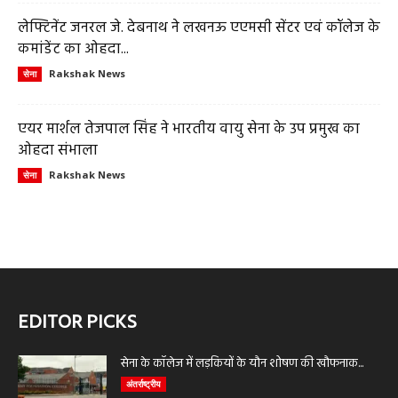
लेफ्टिनेंट जनरल जे. देबनाथ ने लखनऊ एएमसी सेंटर एवं कॉलेज के
कमांडेंट का ओहदा...
Rakshak News
सेना
एयर मार्शल तेजपाल सिंह ने भारतीय वायु सेना के उप प्रमुख का
ओहदा संभाला
Rakshak News
सेना
EDITOR PICKS
सेना के कॉलेज में लड़कियों के यौन शोषण की खौफनाक...
अंतर्राष्ट्रीय