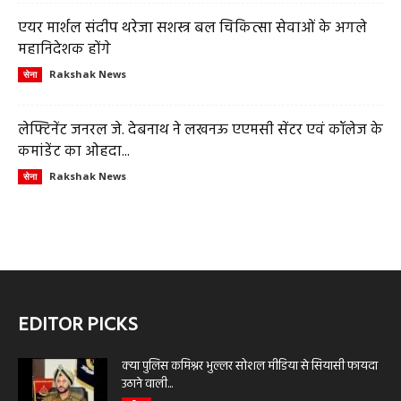
एयर मार्शल संदीप थरेजा सशस्त्र बल चिकित्सा सेवाओं के अगले
महानिदेशक होंगे
Rakshak News
सेना
लेफ्टिनेंट जनरल जे. देबनाथ ने लखनऊ एएमसी सेंटर एवं कॉलेज के
कमांडेंट का ओहदा...
Rakshak News
सेना
EDITOR PICKS
क्या पुलिस कमिश्नर भुल्लर सोशल मीडिया से सियासी फायदा
उठाने वाली...