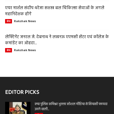
एयर मार्शल संदीप थरेजा सशस्त्र बल चिकित्सा सेवाओं के अगले
महानिदेशक होंगे
Rakshak News
सेना
लेफ्टिनेंट जनरल जे. देबनाथ ने लखनऊ एएमसी सेंटर एवं कॉलेज के
कमांडेंट का ओहदा...
Rakshak News
सेना
EDITOR PICKS
क्या पुलिस कमिश्नर भुल्लर सोशल मीडिया से सियासी फायदा
उठाने वाली...