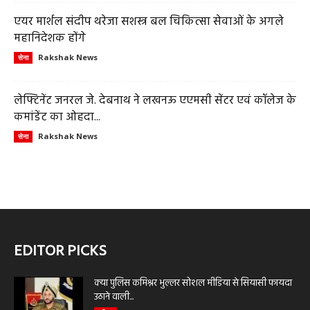
एयर मार्शल संदीप थरेजा सशस्त्र बल चिकित्सा सेवाओं के अगले
महानिदेशक होंगे
Rakshak News
सेना
लेफ्टिनेंट जनरल जे. देबनाथ ने लखनऊ एएमसी सेंटर एवं कॉलेज के
कमांडेंट का ओहदा...
Rakshak News
सेना
EDITOR PICKS
क्या पुलिस कमिश्नर भुल्लर सोशल मीडिया से सियासी फायदा
उठाने वाली...