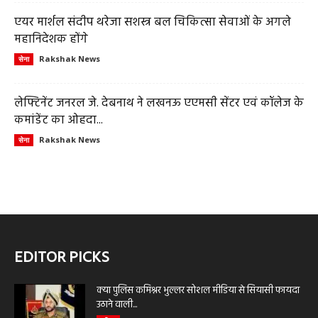
एयर मार्शल संदीप थरेजा सशस्त्र बल चिकित्सा सेवाओं के अगले
महानिदेशक होंगे
Rakshak News
सेना
लेफ्टिनेंट जनरल जे. देबनाथ ने लखनऊ एएमसी सेंटर एवं कॉलेज के
कमांडेंट का ओहदा...
Rakshak News
सेना
EDITOR PICKS
क्या पुलिस कमिश्नर भुल्लर सोशल मीडिया से सियासी फायदा
उठाने वाली...