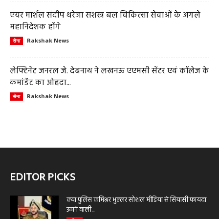
एयर मार्शल संदीप थरेजा सशस्त्र बल चिकित्सा सेवाओं के अगले
महानिदेशक होंगे
Rakshak News
सेना
लेफ्टिनेंट जनरल जे. देबनाथ ने लखनऊ एएमसी सेंटर एवं कॉलेज के
कमांडेंट का ओहदा...
Rakshak News
सेना
EDITOR PICKS
क्या पुलिस कमिश्नर भुल्लर सोशल मीडिया से सियासी फायदा
उठाने वाली...