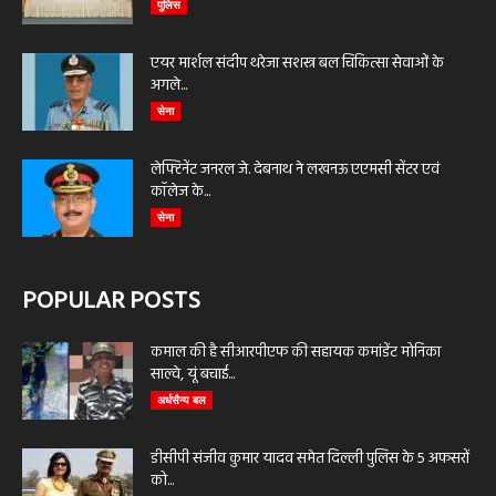
पुलिस
एयर मार्शल संदीप थरेजा सशस्त्र बल चिकित्सा सेवाओं के
अगले...
सेना
लेफ्टिनेंट जनरल जे. देबनाथ ने लखनऊ एएमसी सेंटर एवं
कॉलेज के...
सेना
POPULAR POSTS
कमाल की है सीआरपीएफ की सहायक कमांडेंट मोनिका
साल्वे, यूं बचाई...
अर्धसैन्य बल
डीसीपी संजीव कुमार यादव समेत दिल्ली पुलिस के 5 अफसरों
को...