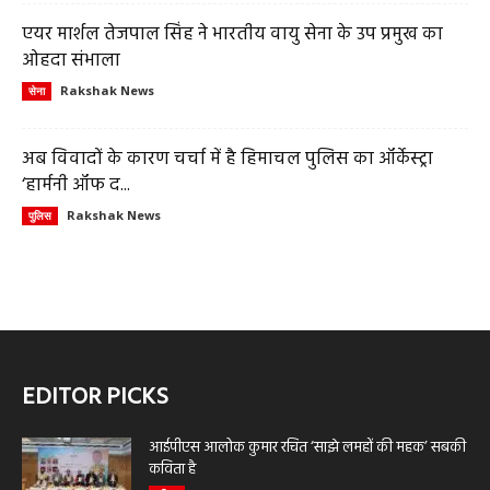
एयर मार्शल तेजपाल सिंह ने भारतीय वायु सेना के उप प्रमुख का
ओहदा संभाला
Rakshak News
सेना
अब विवादों के कारण चर्चा में है हिमाचल पुलिस का ऑर्केस्ट्रा
‘हार्मनी ऑफ द...
Rakshak News
पुलिस
EDITOR PICKS
आईपीएस आलोक कुमार रचित ‘साझे लमहों की महक’ सबकी
कविता है