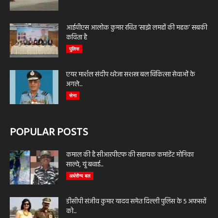
आईपीएस आलोक कुमार रचित ‘साझे लमहों की महक’ सबकी
कविता है
पुलिस
एयर मार्शल संदीप थरेजा सशस्त्र बल चिकित्सा सेवाओं के
अगले...
सेना
POPULAR POSTS
कमाल की है सीआरपीएफ की सहायक कमांडेंट मोनिका
साल्वे, यूं बचाई...
अर्धसैन्य बल
डीसीपी संजीव कुमार यादव समेत दिल्ली पुलिस के 5 अफसरों
को...