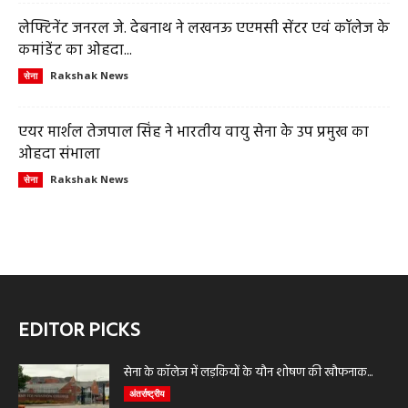
लेफ्टिनेंट जनरल जे. देबनाथ ने लखनऊ एएमसी सेंटर एवं कॉलेज के
कमांडेंट का ओहदा...
Rakshak News
सेना
एयर मार्शल तेजपाल सिंह ने भारतीय वायु सेना के उप प्रमुख का
ओहदा संभाला
Rakshak News
सेना
EDITOR PICKS
सेना के कॉलेज में लड़कियों के यौन शोषण की खौफनाक...
अंतर्राष्ट्रीय