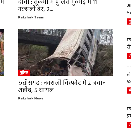
ें
दावा : सुकमा में पुलिस मुठभेड़ में 11
आ
नक्सली ढेर, 2...
म
Rakshak Team
प
एय
से
स
पुलिस
ले
एव
छत्तीसगढ़ : नक्सली विस्फोट में 2 जवान
शहीद, 5 घायल
स
Rakshak News
एय
प
स