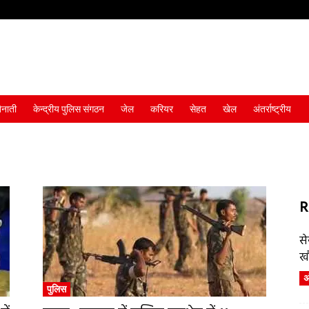
ैनाती
केन्द्रीय पुलिस संगठन
जेल
करियर
सेहत
खेल
अंतर्राष्ट्रीय
R
स
ख
अं
पुलिस