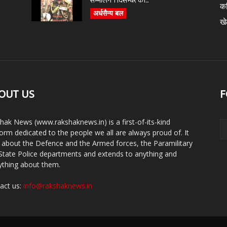
सम्भालेंगे 1 दिसम्बर को...
क
अर्धसैन्य बल
ख
OUT US
F
hak News (www.rakshaknews.in) is a first-of-its-kind
form dedicated to the people we all are always proud of. It
s about the Defence and the Armed forces, the Paramilitary
State Police departments and extends to anything and
ything about them.
act us:
info@rakshaknews.in