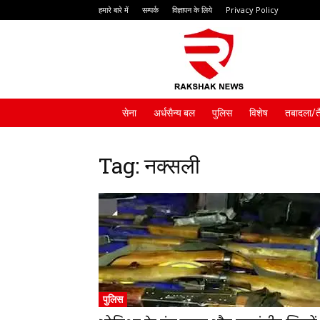
हमारे बारे में
सम्पर्क
विज्ञापन के लिये
Privacy Policy
Rakshak
News
सेना
अर्धसैन्य बल
पुलिस
विशेष
तबादला/त
Tag: नक्सली
पुलिस