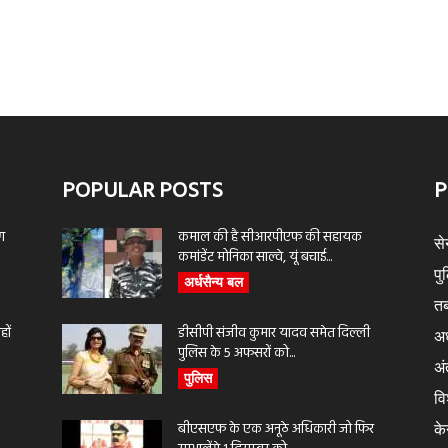
POPULAR POSTS
P
ण
कमाल की है सीआरपीएफ की सहायक
से
कमांडेंट मोनिका साल्वे, यूं बचाई...
पु
अर्धसैन्य बल
तब
ों
डीसीपी संजीव कुमार यादव समेत दिल्ली
अर
पुलिस के 5 अफसरों को...
अंत
पुलिस
वि
बीएसएफ के एक अनूठे अधिकारी जो फिर
के