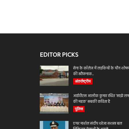
EDITOR PICKS
सेना के कॉलेज में लड़कियों के यौन शोष
की खौफनाक...
अंतर्राष्ट्रीय
आईपीएस आलोक कुमार रचित ‘साझे लमह
की महक’ सबकी कविता है
पुलिस
एयर मार्शल संदीप थरेजा सशस्त्र बल