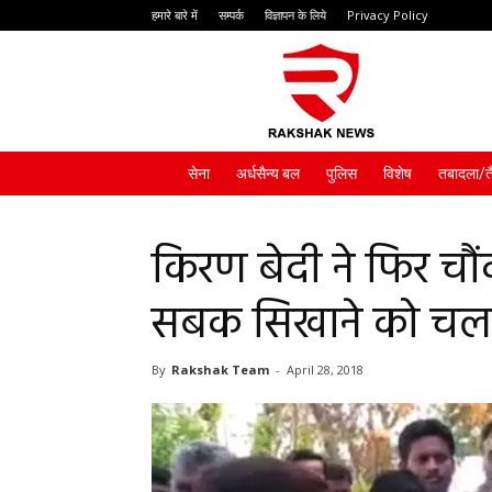
हमारे बारे में
सम्पर्क
विज्ञापन के लिये
Privacy Policy
Rakshak
News
सेना
अर्धसैन्य बल
पुलिस
विशेष
तबादला/त
किरण बेदी ने फिर चौ
सबक सिखाने को चला
By
Rakshak Team
-
April 28, 2018