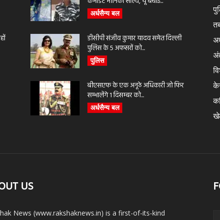
कमांडेंट मोनिका साल्वे, यूं बचाई...
पु
अर्धसैन्य बल
तब
ों
डीसीपी संजीव कुमार यादव समेत दिल्ली
अर
पुलिस के 5 अफसरों को...
अंत
पुलिस
वि
बीएसएफ के एक अनूठे अधिकारी जो फिर
के
सम्भालेंगे 1 दिसम्बर को...
क
अर्धसैन्य बल
ख
OUT US
F
hak News (www.rakshaknews.in) is a first-of-its-kind