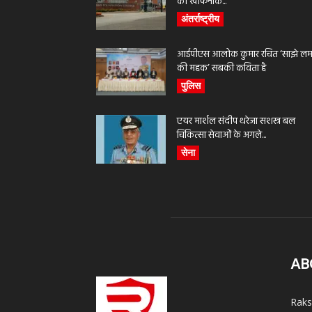
की खौफनाक...
अंतर्राष्ट्रीय
आईपीएस आलोक कुमार रचित ‘साझे लमह
की महक’ सबकी कविता है
पुलिस
एयर मार्शल संदीप थरेजा सशस्त्र बल
चिकित्सा सेवाओं के अगले...
सेना
AB
Raks