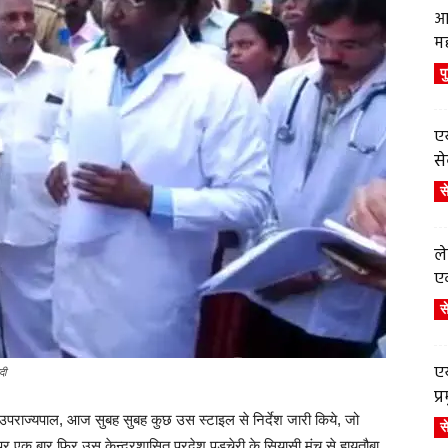
आ
म
प
एय
से
स
ले
एव
स
एय
दी
प
उपराज्यपाल, आज सुबह सुबह कुछ उस स्टाइल से निर्देश जारी किये, जो
स
 एक बार फिर उस केन्द्रशासित प्रदेश पुडुचेरी के सियासी मंच से हायतौबा