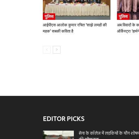
पुलिस
पुलिस
आईपीएस आलोक कुमार रचित ‘साझे लमहों की
अब विवादों के क
महक’ सबकी कविता है
ऑर्केस्ट्रा ‘हार
EDITOR PICKS
सेना के कॉलेज में लड़कियों के यौन शोष