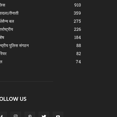
लिस
910
ादला/तैनाती
359
्धसैन्य बल
275
र्राष्ट्रीय
226
शेष
184
न्द्रीय पुलिस संगठन
88
रियर
82
ेल
74
OLLOW US