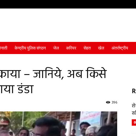
ैनाती
केन्द्रीय पुलिस संगठन
जेल
करियर
सेहत
खेल
अंतर्राष्ट्रीय
ंकाया – जानिये, अब किसे
या डंडा
R
396
स
ख
अं