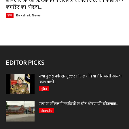
लेफ्टिनेंट जनरल जे. देबनाथ ने लखनऊ एएमसी सेंटर एवं कॉलेज के
कमांडेंट का ओहदा...
Rakshak News
सेना
EDITOR PICKS
क्या पुलिस कमिश्नर भुल्लर सोशल मीडिया से सियासी फायदा
उठाने वाली...
पुलिस
सेना के कॉलेज में लड़कियों के यौन शोषण की खौफनाक...
अंतर्राष्ट्रीय