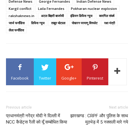
Defense News
George Fernandes
Indian Defense News
Kargil conflict
Laila Fernandes
Pokharan nuclear explosion
rakshaknews.in
अटल बिहारी बाजपेयी
इंडियन डिफेंस न्यूज
कारगिल संघर्ष
जार्ज फर्नांडिस
डिफेंस न्यूज
ताबूत घोटाला
पोखरन परमाणु विस्फोट
रक्षा मंत्री
लैला फर्नांडिस
Facebook
Twitter
Google+
Pinterest
Previous article
Next article
प्रधानमंत्री नरेंद्र मोदी ने दिल्ली में
झारखण्ड : CRPF और पुलिस के साथ
NCC कैडेट्स रैली को यूँ सम्बोधित किया
मुठभेड़ में 5 नक्सली मारे गये