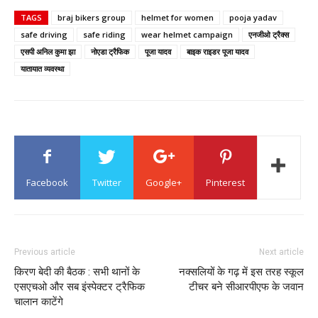
TAGS
braj bikers group
helmet for women
pooja yadav
safe driving
safe riding
wear helmet campaign
एनजीओ ट्रैक्स
एसपी अनिल कुमा झा
नोएडा ट्रैफिक
पूजा यादव
बाइक राइडर पूजा यादव
यातायात व्यवस्था
Facebook
Twitter
Google+
Pinterest
Previous article
Next article
किरण बेदी की बैठक : सभी थानों के
नक्सलियों के गढ़ में इस तरह स्कूल
एसएचओ और सब इंस्पेक्टर ट्रैफिक
टीचर बने सीआरपीएफ के जवान
चालान काटेंगे