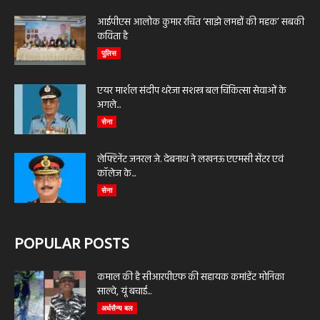
आईपीएस आलोक कुमार रचित ‘साझे लमहों की महक’ सबकी
कविता है
पुलिस
एयर मार्शल संदीप थरेजा सशस्त्र बल चिकित्सा सेवाओं के
अगले...
सेना
लेफ्टिनेंट जनरल जे. देबनाथ ने लखनऊ एएमसी सेंटर एवं
कॉलेज के...
सेना
POPULAR POSTS
कमाल की है सीआरपीएफ की सहायक कमांडेंट मोनिका
साल्वे, यूं बचाई...
अर्धसैन्य बल