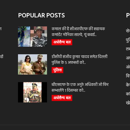
POPULAR POSTS
P
ण
कमाल की है सीआरपीएफ की सहायक
से
कमांडेंट मोनिका साल्वे, यूं बचाई...
पु
अर्धसैन्य बल
तब
ों
डीसीपी संजीव कुमार यादव समेत दिल्ली
अर
पुलिस के 5 अफसरों को...
अंत
पुलिस
वि
बीएसएफ के एक अनूठे अधिकारी जो फिर
के
सम्भालेंगे 1 दिसम्बर को...
क
अर्धसैन्य बल
ख