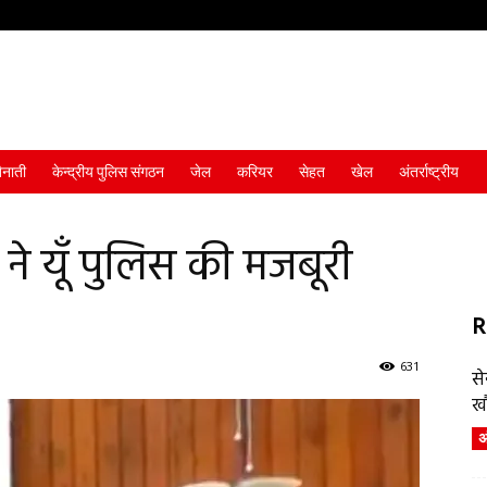
ैनाती
केन्द्रीय पुलिस संगठन
जेल
करियर
सेहत
खेल
अंतर्राष्ट्रीय
ने यूँ पुलिस की मजबूरी
R
631
स
ख
अं