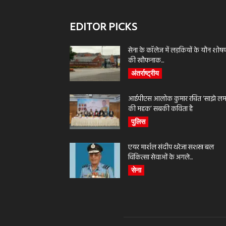
EDITOR PICKS
सेना के कॉलेज में लड़कियों के यौन शोष
की खौफनाक...
अंतर्राष्ट्रीय
आईपीएस आलोक कुमार रचित ‘साझे लमह
की महक’ सबकी कविता है
पुलिस
एयर मार्शल संदीप थरेजा सशस्त्र बल
चिकित्सा सेवाओं के अगले...
सेना