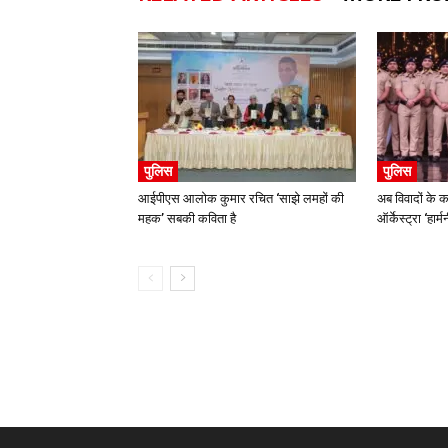
पुलिस
पुलिस
आईपीएस आलोक कुमार रचित ‘साझे लमहों की
अब विवादों के क
महक’ सबकी कविता है
ऑर्केस्ट्रा ‘हार