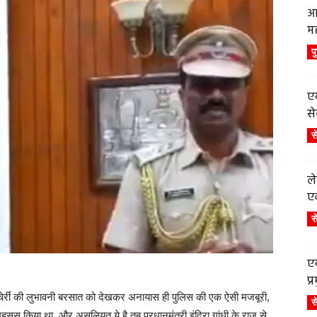
आ
म
प
एय
से
स
ले
एव
स
एय
.
प
ुचेर्री की लुभावनी बरसात को देखकर अनायास ही पुलिस की एक ऐसी मजबूरी,
स
महसूस किया था. और असलियत ये है तब प्रधानमंत्री इंदिरा गांधी के राज से