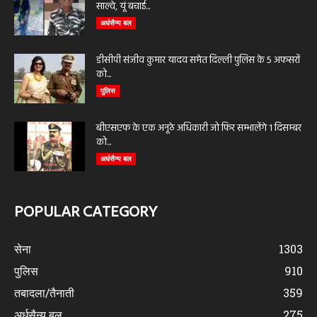
साल्वे, यूं बचाई...
अर्धसैन्य बल
डीसीपी संजीव कुमार यादव समेत दिल्ली पुलिस के 5 अफसरों
को...
पुलिस
बीएसएफ के एक अनूठे अधिकारी जो फिर सम्भालेंगे 1 दिसम्बर
को...
अर्धसैन्य बल
POPULAR CATEGORY
सेना
1303
पुलिस
910
तबादला/तैनाती
359
अर्धसैन्य बल
275