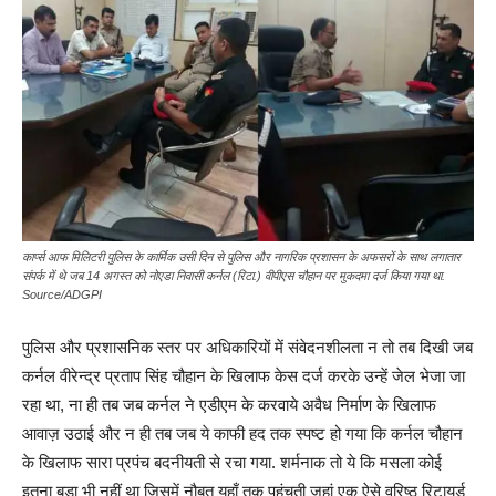
कार्प्स आफ मिलिटरी पुलिस के कार्मिक उसी दिन से पुलिस और नागरिक प्रशासन के अफसरों के साथ लगातार
संपर्क में थे जब 14 अगस्त को नोएडा निवासी कर्नल (रिटा.) वीपीएस चौहान पर मुकदमा दर्ज किया गया था.
Source/ADGPI
पुलिस और प्रशासनिक स्तर पर अधिकारियों में संवेदनशीलता न तो तब दिखी जब
कर्नल वीरेन्द्र प्रताप सिंह चौहान के खिलाफ केस दर्ज करके उन्हें जेल भेजा जा
रहा था, ना ही तब जब कर्नल ने एडीएम के करवाये अवैध निर्माण के खिलाफ
आवाज़ उठाई और न ही तब जब ये काफी हद तक स्पष्ट हो गया कि कर्नल चौहान
के खिलाफ सारा प्रपंच बदनीयती से रचा गया. शर्मनाक तो ये कि मसला कोई
इतना बड़ा भी नहीं था जिसमें नौबत यहाँ तक पहुंचती जहां एक ऐसे वरिष्ठ रिटायर्ड