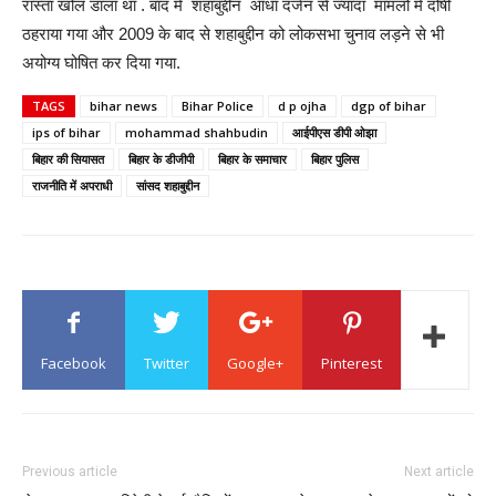
रास्ता खोल डाला था . बाद में शहाबुद्दीन आधा दर्जन से ज्यादा मामलों में दोषी
ठहराया गया और 2009 के बाद से शहाबुद्दीन को लोकसभा चुनाव लड़ने से भी
अयोग्य घोषित कर दिया गया.
TAGS
bihar news
Bihar Police
d p ojha
dgp of bihar
ips of bihar
mohammad shahbudin
आईपीएस डीपी ओझा
बिहार की सियासत
बिहार के डीजीपी
बिहार के समाचार
बिहार पुलिस
राजनीति में अपराधी
सांसद शहाबुद्दीन
Facebook
Twitter
Google+
Pinterest
Previous article
Next article