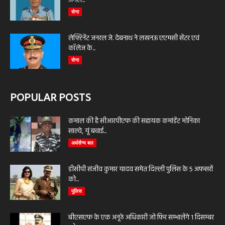
अगले...
सेना
लेफ्टिनेंट जनरल जे. देबनाथ ने लखनऊ एएमसी सेंटर एवं
कॉलेज के...
सेना
POPULAR POSTS
कमाल की है सीआरपीएफ की सहायक कमांडेंट मोनिका
साल्वे, यूं बचाई...
अर्धसैन्य बल
डीसीपी संजीव कुमार यादव समेत दिल्ली पुलिस के 5 अफसरों
को...
पुलिस
बीएसएफ के एक अनूठे अधिकारी जो फिर सम्भालेंगे 1 दिसम्बर