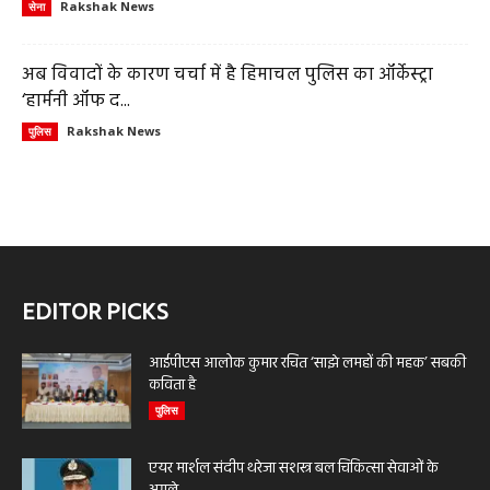
Rakshak News
सेना
अब विवादों के कारण चर्चा में है हिमाचल पुलिस का ऑर्केस्ट्रा
‘हार्मनी ऑफ द...
Rakshak News
पुलिस
EDITOR PICKS
आईपीएस आलोक कुमार रचित ‘साझे लमहों की महक’ सबकी
कविता है
पुलिस
एयर मार्शल संदीप थरेजा सशस्त्र बल चिकित्सा सेवाओं के