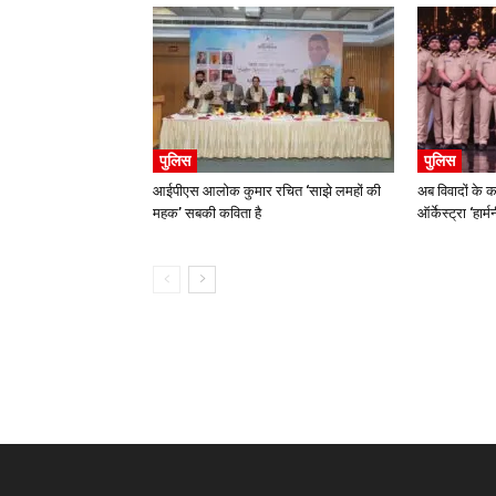
पुलिस
पुलिस
आईपीएस आलोक कुमार रचित ‘साझे लमहों की
अब विवादों के क
महक’ सबकी कविता है
ऑर्केस्ट्रा ‘हार