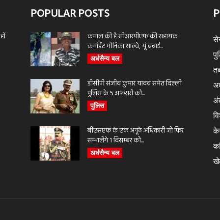
POPULAR POSTS
P
ों
कमाल की है सीआरपीएफ की सहायक
से
कमांडेंट मोनिका साल्वे, यूं बचाई...
पु
अर्धसैन्य बल
तब
डीसीपी संजीव कुमार यादव समेत दिल्ली
अर
पुलिस के 5 अफसरों को...
अंत
पुलिस
वि
बीएसएफ के एक अनूठे अधिकारी जो फिर
के
सम्भालेंगे 1 दिसम्बर को...
क
अर्धसैन्य बल
ख