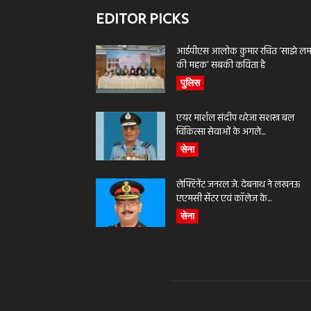
EDITOR PICKS
आईपीएस आलोक कुमार रचित ‘साझे लमह
की महक’ सबकी कविता है
पुलिस
एयर मार्शल संदीप थरेजा सशस्त्र बल
चिकित्सा सेवाओं के अगले...
सेना
लेफ्टिनेंट जनरल जे. देबनाथ ने लखनऊ
एएमसी सेंटर एवं कॉलेज के...
सेना