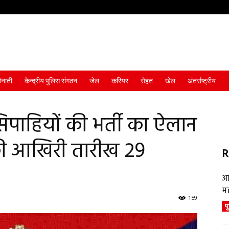
ैनाती
केन्द्रीय पुलिस संगठन
जेल
करियर
सेहत
खेल
अंतर्राष्ट्रीय
 सिपाहियों की भर्ती का ऐलान
ी आखिरी तारीख 29
R
आ
म
159
प