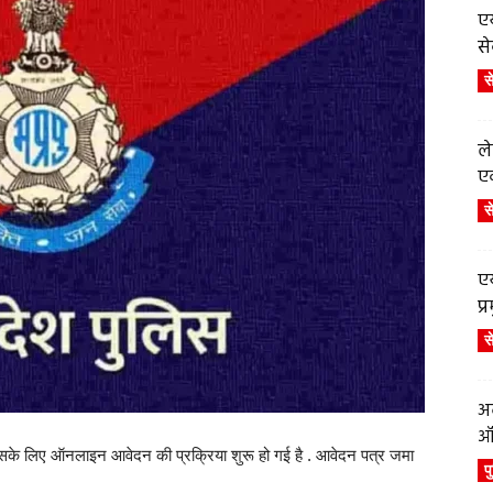
एय
से
स
ले
एव
स
एय
प
स
अब
ऑर
 . इसके लिए ऑनलाइन आवेदन की प्रक्रिया शुरू हो गई है . आवेदन पत्र जमा
प