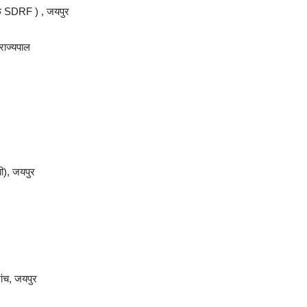
.एफ SDRF ) , जयपुर
राज्यपाल
बी), जयपुर
ांच, जयपुर