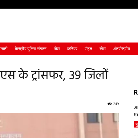
ैनाती
केन्द्रीय पुलिस संगठन
जेल
करियर
सेहत
खेल
अंतर्राष्ट्रीय
एस के ट्रांसफर, 39 जिलों
R
249
आ
म
प