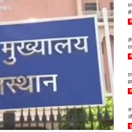
एय
से
स
ले
एव
स
एय
प
स
अब
ऑर
प