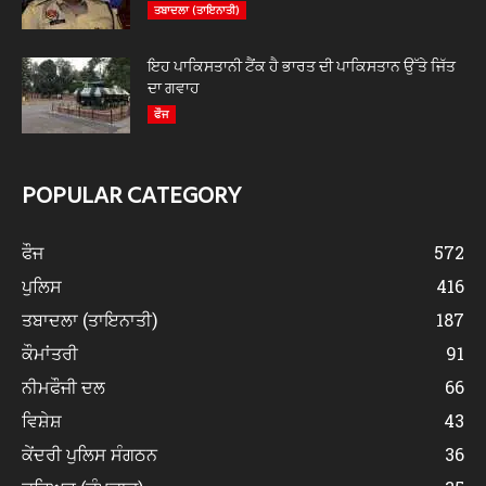
ਤਬਾਦਲਾ (ਤਾਇਨਾਤੀ)
ਇਹ ਪਾਕਿਸਤਾਨੀ ਟੈਂਕ ਹੈ ਭਾਰਤ ਦੀ ਪਾਕਿਸਤਾਨ ਉੱਤੇ ਜਿੱਤ
ਦਾ ਗਵਾਹ
ਫੌਜ
POPULAR CATEGORY
ਫੌਜ
572
ਪੁਲਿਸ
416
ਤਬਾਦਲਾ (ਤਾਇਨਾਤੀ)
187
ਕੌਮਾਂਤਰੀ
91
ਨੀਮਫੌਜੀ ਦਲ
66
ਵਿਸ਼ੇਸ਼
43
ਕੇਂਦਰੀ ਪੁਲਿਸ ਸੰਗਠਨ
36