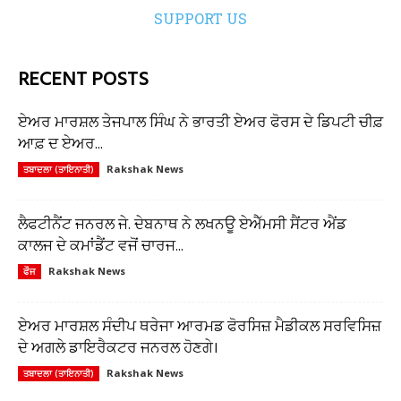
SUPPORT US
RECENT POSTS
ਏਅਰ ਮਾਰਸ਼ਲ ਤੇਜਪਾਲ ਸਿੰਘ ਨੇ ਭਾਰਤੀ ਏਅਰ ਫੋਰਸ ਦੇ ਡਿਪਟੀ ਚੀਫ਼
ਆਫ਼ ਦ ਏਅਰ...
Rakshak News
ਤਬਾਦਲਾ (ਤਾਇਨਾਤੀ)
ਲੈਫਟੀਨੈਂਟ ਜਨਰਲ ਜੇ. ਦੇਬਨਾਥ ਨੇ ਲਖਨਊ ਏਐੱਮਸੀ ਸੈਂਟਰ ਐਂਡ
ਕਾਲਜ ਦੇ ਕਮਾਂਡੈਂਟ ਵਜੋਂ ਚਾਰਜ...
Rakshak News
ਫੌਜ
ਏਅਰ ਮਾਰਸ਼ਲ ਸੰਦੀਪ ਥਰੇਜਾ ਆਰਮਡ ਫੋਰਸਿਜ਼ ਮੈਡੀਕਲ ਸਰਵਿਸਿਜ਼
ਦੇ ਅਗਲੇ ਡਾਇਰੈਕਟਰ ਜਨਰਲ ਹੋਣਗੇ।
Rakshak News
ਤਬਾਦਲਾ (ਤਾਇਨਾਤੀ)