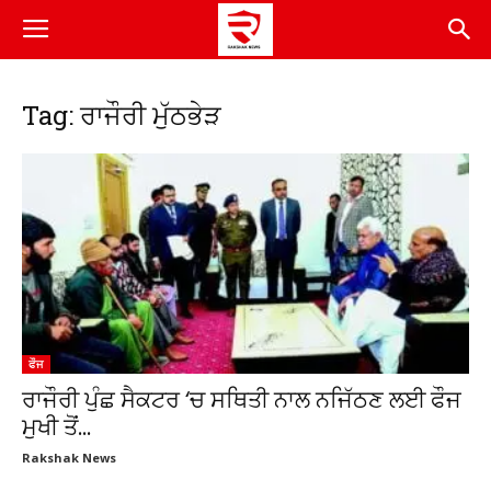
Tag: ਰਾਜੌਰੀ ਮੁੱਠਭੇੜ
ਫੌਜ
ਰਾਜੌਰੀ ਪੁੰਛ ਸੈਕਟਰ ‘ਚ ਸਥਿਤੀ ਨਾਲ ਨਜਿੱਠਣ ਲਈ ਫੌਜ
ਮੁਖੀ ਤੋਂ...
Rakshak News