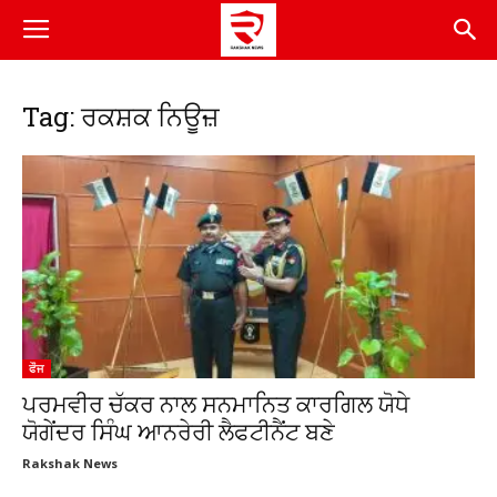
Tag: ਰਕਸ਼ਕ ਨਿਊਜ਼
ਫੌਜ
ਪਰਮਵੀਰ ਚੱਕਰ ਨਾਲ ਸਨਮਾਨਿਤ ਕਾਰਗਿਲ ਯੋਧੇ
ਯੋਗੇਂਦਰ ਸਿੰਘ ਆਨਰੇਰੀ ਲੈਫਟੀਨੈਂਟ ਬਣੇ
Rakshak News