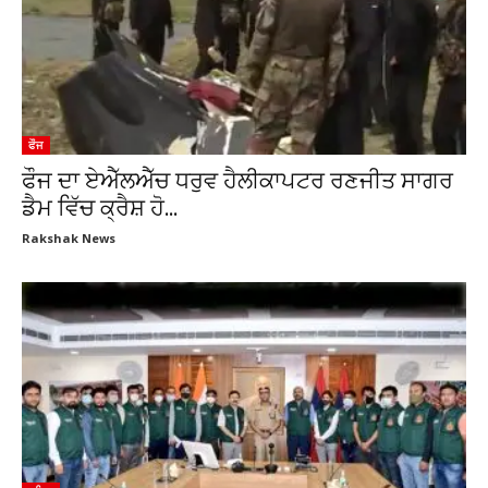
ਫੌਜ
ਫੌਜ ਦਾ ਏਐੱਲਐੱਚ ਧਰੁਵ ਹੈਲੀਕਾਪਟਰ ਰਣਜੀਤ ਸਾਗਰ
ਡੈਮ ਵਿੱਚ ਕ੍ਰੈਸ਼ ਹੋ...
Rakshak News