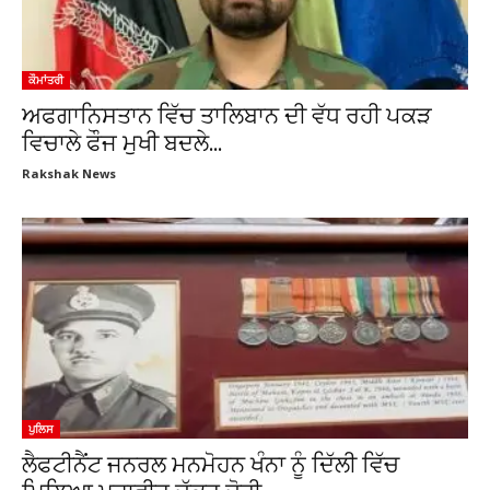
ਕੌਮਾਂਤਰੀ
ਅਫਗਾਨਿਸਤਾਨ ਵਿੱਚ ਤਾਲਿਬਾਨ ਦੀ ਵੱਧ ਰਹੀ ਪਕੜ
ਵਿਚਾਲੇ ਫੌਜ ਮੁਖੀ ਬਦਲੇ...
Rakshak News
ਪੁਲਿਸ
ਲੈਫਟੀਨੈਂਟ ਜਨਰਲ ਮਨਮੋਹਨ ਖੰਨਾ ਨੂੰ ਦਿੱਲੀ ਵਿੱਚ