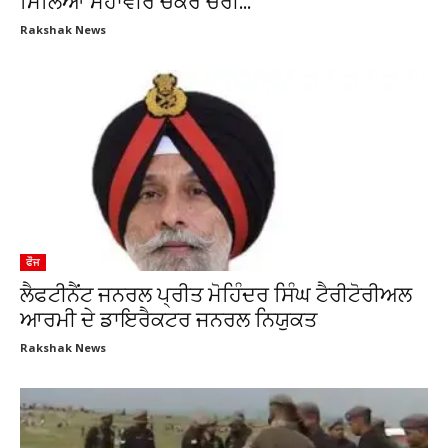
ਮਿਲਿਆ ਮਹਾਵੀਰ ਚੱਕਰ ਚੋਰੀ...
Rakshak News
ਫੌਜ
ਲੈਫਟੀਨੈਂਟ ਜਨਰਲ ਪ੍ਰੀਤ ਮੋਹਿੰਦਰ ਸਿੰਘ ਟੈਰੀਟੋਰੀਅਲ
ਆਰਮੀ ਦੇ ਡਾਇਰੈਕਟਰ ਜਨਰਲ ਨਿਯੁਕਤ
Rakshak News