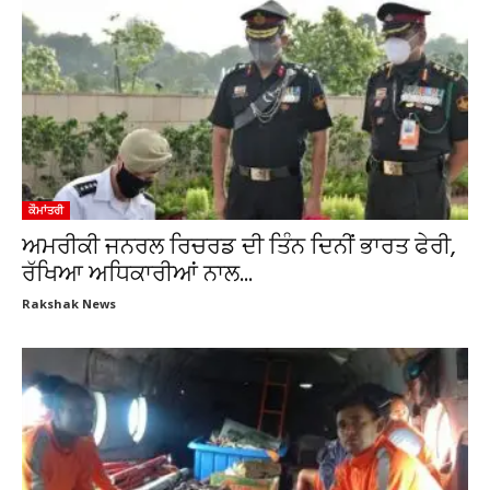
ਕੌਮਾਂਤਰੀ
ਅਮਰੀਕੀ ਜਨਰਲ ਰਿਚਰਡ ਦੀ ਤਿੰਨ ਦਿਨੀਂ ਭਾਰਤ ਫੇਰੀ,
ਰੱਖਿਆ ਅਧਿਕਾਰੀਆਂ ਨਾਲ...
Rakshak News