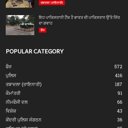
ਤਬਾਦਲਾ (ਤਾਇਨਾਤੀ)
ਇਹ ਪਾਕਿਸਤਾਨੀ ਟੈਂਕ ਹੈ ਭਾਰਤ ਦੀ ਪਾਕਿਸਤਾਨ ਉੱਤੇ ਜਿੱਤ
ਦਾ ਗਵਾਹ
ਫੌਜ
POPULAR CATEGORY
ਫੌਜ
572
ਪੁਲਿਸ
416
ਤਬਾਦਲਾ (ਤਾਇਨਾਤੀ)
187
ਕੌਮਾਂਤਰੀ
91
ਨੀਮਫੌਜੀ ਦਲ
66
ਵਿਸ਼ੇਸ਼
43
ਕੇਂਦਰੀ ਪੁਲਿਸ ਸੰਗਠਨ
36