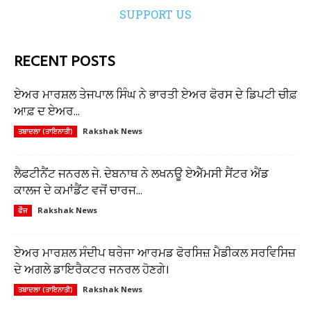
SUPPORT US
RECENT POSTS
ਏਅਰ ਮਾਰਸ਼ਲ ਤੇਜਪਾਲ ਸਿੰਘ ਨੇ ਭਾਰਤੀ ਏਅਰ ਫੋਰਸ ਦੇ ਡਿਪਟੀ ਚੀਫ਼
ਆਫ਼ ਦ ਏਅਰ...
Rakshak News
ਤਬਾਦਲਾ (ਤਾਇਨਾਤੀ)
ਲੈਫਟੀਨੈਂਟ ਜਨਰਲ ਜੇ. ਦੇਬਨਾਥ ਨੇ ਲਖਨਊ ਏਐੱਮਸੀ ਸੈਂਟਰ ਐਂਡ
ਕਾਲਜ ਦੇ ਕਮਾਂਡੈਂਟ ਵਜੋਂ ਚਾਰਜ...
Rakshak News
ਫੌਜ
ਏਅਰ ਮਾਰਸ਼ਲ ਸੰਦੀਪ ਥਰੇਜਾ ਆਰਮਡ ਫੋਰਸਿਜ਼ ਮੈਡੀਕਲ ਸਰਵਿਸਿਜ਼
ਦੇ ਅਗਲੇ ਡਾਇਰੈਕਟਰ ਜਨਰਲ ਹੋਣਗੇ।
Rakshak News
ਤਬਾਦਲਾ (ਤਾਇਨਾਤੀ)