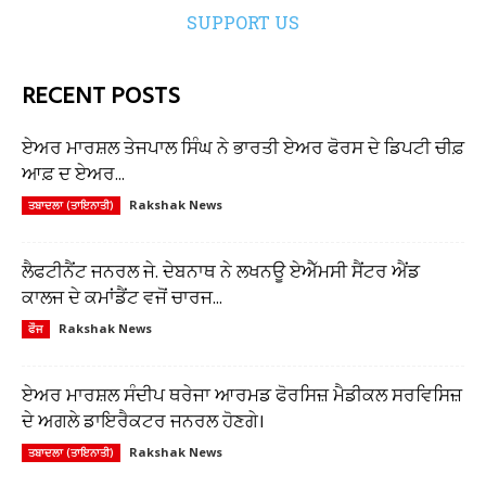
SUPPORT US
RECENT POSTS
ਏਅਰ ਮਾਰਸ਼ਲ ਤੇਜਪਾਲ ਸਿੰਘ ਨੇ ਭਾਰਤੀ ਏਅਰ ਫੋਰਸ ਦੇ ਡਿਪਟੀ ਚੀਫ਼
ਆਫ਼ ਦ ਏਅਰ...
Rakshak News
ਤਬਾਦਲਾ (ਤਾਇਨਾਤੀ)
ਲੈਫਟੀਨੈਂਟ ਜਨਰਲ ਜੇ. ਦੇਬਨਾਥ ਨੇ ਲਖਨਊ ਏਐੱਮਸੀ ਸੈਂਟਰ ਐਂਡ
ਕਾਲਜ ਦੇ ਕਮਾਂਡੈਂਟ ਵਜੋਂ ਚਾਰਜ...
Rakshak News
ਫੌਜ
ਏਅਰ ਮਾਰਸ਼ਲ ਸੰਦੀਪ ਥਰੇਜਾ ਆਰਮਡ ਫੋਰਸਿਜ਼ ਮੈਡੀਕਲ ਸਰਵਿਸਿਜ਼
ਦੇ ਅਗਲੇ ਡਾਇਰੈਕਟਰ ਜਨਰਲ ਹੋਣਗੇ।
Rakshak News
ਤਬਾਦਲਾ (ਤਾਇਨਾਤੀ)