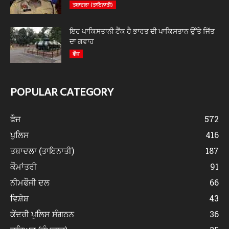
ਤਬਾਦਲਾ (ਤਾਇਨਾਤੀ)
ਇਹ ਪਾਕਿਸਤਾਨੀ ਟੈਂਕ ਹੈ ਭਾਰਤ ਦੀ ਪਾਕਿਸਤਾਨ ਉੱਤੇ ਜਿੱਤ
ਦਾ ਗਵਾਹ
ਫੌਜ
POPULAR CATEGORY
ਫੌਜ
572
ਪੁਲਿਸ
416
ਤਬਾਦਲਾ (ਤਾਇਨਾਤੀ)
187
ਕੌਮਾਂਤਰੀ
91
ਨੀਮਫੌਜੀ ਦਲ
66
ਵਿਸ਼ੇਸ਼
43
ਕੇਂਦਰੀ ਪੁਲਿਸ ਸੰਗਠਨ
36