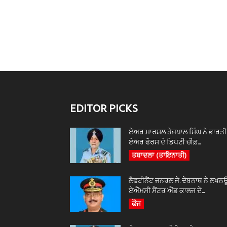
EDITOR PICKS
ਏਅਰ ਮਾਰਸ਼ਲ ਤੇਜਪਾਲ ਸਿੰਘ ਨੇ ਭਾਰਤੀ
ਏਅਰ ਫੋਰਸ ਦੇ ਡਿਪਟੀ ਚੀਫ਼...
ਤਬਾਦਲਾ (ਤਾਇਨਾਤੀ)
ਲੈਫਟੀਨੈਂਟ ਜਨਰਲ ਜੇ. ਦੇਬਨਾਥ ਨੇ ਲਖਨ
ਏਐੱਮਸੀ ਸੈਂਟਰ ਐਂਡ ਕਾਲਜ ਦੇ...
ਫੌਜ