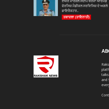
ਏਅਰ ਮਾਰਸ਼ਲ ਸੰਦੀਪ ਥਰੇਜਾ ਆਰਮਡ
ਫੋਰਸਿਜ਼ ਮੈਡੀਕਲ ਸਰਵਿਸਿਜ਼ ਦੇ ਅਗਲੇ
ਡਾਇਰੈਕਟਰ...
ਤਬਾਦਲਾ (ਤਾਇਨਾਤੀ)
AB
Raks
plat
talk
and 
ever
Cont