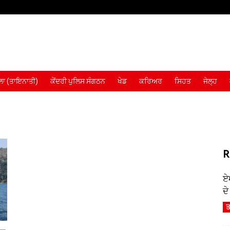
ਾ (ਤਾਇਨਾਤੀ)
ਕੇਂਦਰੀ ਪੁਲਿਸ ਸੰਗਠਨ
ਖੇਡ
ਕਰਿਅਰ
ਸਿਹਤ
ਜੇਲ੍ਹ
R
ਏ
ਦ
ਤ