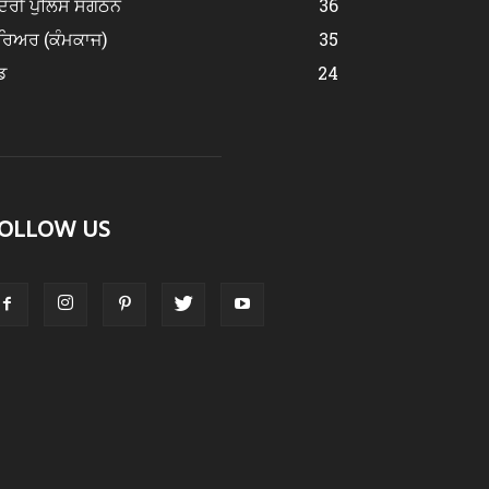
ਂਦਰੀ ਪੁਲਿਸ ਸੰਗਠਨ
36
ਰਿਅਰ (ਕੰਮਕਾਜ)
35
ਡ
24
OLLOW US