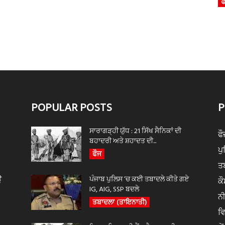
ਫ
POPULAR POSTS
P
ਸਾਰਾਗੜ੍ਹੀ ਯੁੱਧ : 21 ਸਿੱਖ ਸੈਨਿਕਾਂ ਦੀ
ਫੌ
ਬਹਾਦਰੀ ਅਤੇ ਸ਼ਹਾਦਤ ਦੀ...
ਪ
ਫੌਜ
ਤ
ਊ
ਪੰਜਾਬ ਪੁਲਿਸ ‘ਚ ਕਈ ਤਬਾਦਲੇ ਕੀਤੇ ਗਏ
ਕੌ
IG, AIG, SSP ਬਦਲੇ
ਨ
ਤਬਾਦਲਾ (ਤਾਇਨਾਤੀ)
ਵ