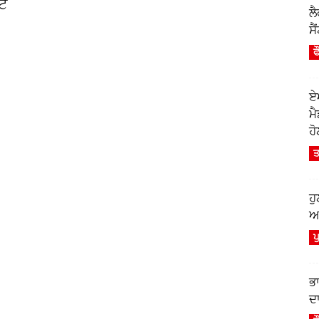
ਾਟ
ਲ
ਸੈ
ਫ
ਏ
ਮ
ਹੋ
ਤ
ਹ
ਆਫ
ਪ
ਭ
ਦਾ