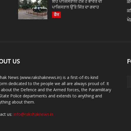
ਇਹ ਪਾਕਿਸਤਾਨੀ ਟੈਂਕ ਹੈ ਭਾਰਤ ਦੀ
ਕੇ
ਪਾਕਿਸਤਾਨ ਉੱਤੇ ਜਿੱਤ ਦਾ ਗਵਾਹ
ਕ
ਫੌਜ
ਖੇ
OUT US
F
hak News (www.rakshaknews.in) is a first-of-its-kind
form dedicated to the people we all are always proud of. It
s about the Defence and the Armed forces, the Paramilitary
State Police departments and extends to anything and
ything about them.
act us:
info@rakshaknews.in