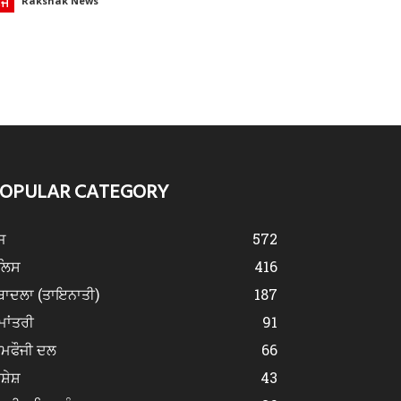
ੌਜ
Rakshak News
OPULAR CATEGORY
ਜ
572
ੁਲਿਸ
416
ਬਾਦਲਾ (ਤਾਇਨਾਤੀ)
187
ਮਾਂਤਰੀ
91
ੀਮਫੌਜੀ ਦਲ
66
ਿਸ਼ੇਸ਼
43