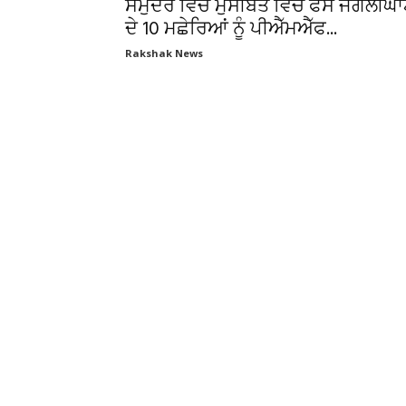
ਸਮੁੰਦਰ ਵਿੱਚ ਮੁਸੀਬਤ ਵਿੱਚ ਫਸੇ ਜੰਗਲੀਘ
ਦੇ 10 ਮਛੇਰਿਆਂ ਨੂੰ ਪੀਐੱਮਐੱਫ...
Rakshak News