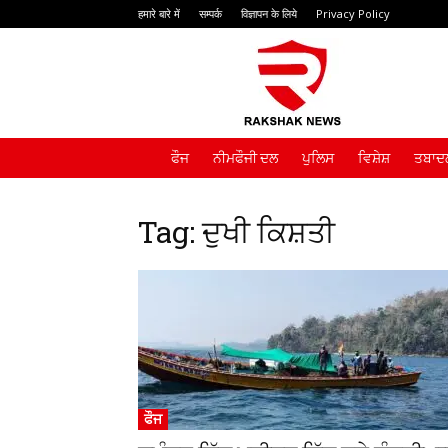
हमारे बारे में
सम्पर्क
विज्ञापन के लिये
Privacy Policy
Rakshak
News
ਫੌਜ
ਨੀਮਫੌਜੀ ਦਲ
ਪੁਲਿਸ
ਵਿਸ਼ੇਸ਼
ਤਬਾਦਲ
Tag: ਦੁਖੀ ਕਿਸ਼ਤੀ
ਫੌਜ