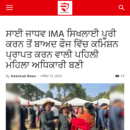
ਸਾਈ ਜਾਧਵ IMA ਸਿਖਲਾਈ ਪੂਰੀ
ਕਰਨ ਤੋਂ ਬਾਅਦ ਫੌਜ ਵਿੱਚ ਕਮਿਸ਼ਨ
ਪ੍ਰਾਪਤ ਕਰਨ ਵਾਲੀ ਪਹਿਲੀ
ਮਹਿਲਾ ਅਧਿਕਾਰੀ ਬਣੀ
By
Rakshak News
-
ਦਸੰਬਰ 13, 2025
17