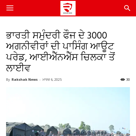
ਭਾਰਤੀ ਸਮੁੰਦਰੀ ਫੌਜ ਦੇ 3000
ਅਗਨੀਵੀਰਾਂ ਦੀ ਪਾਸਿੰਗ ਆਊਟ
ਪਰੇਡ, ਆਈਐੱਨਐੱਸ ਚਿਲਕਾ ਤੋਂ
ਲਾਈਵ
By
Rakshak News
-
ਮਾਰਚ 6, 2025
30