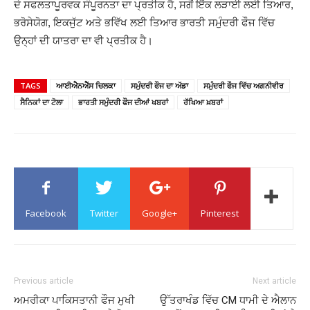
ਦੇ ਸਫਲਤਾਪੂਰਵਕ ਸੰਪੂਰਨਤਾ ਦਾ ਪ੍ਰਤੀਕ ਹੈ, ਸਗੋਂ ਇੱਕ ਲੜਾਈ ਲਈ ਤਿਆਰ,
ਭਰੋਸੇਯੋਗ, ਇਕਜੁੱਟ ਅਤੇ ਭਵਿੱਖ ਲਈ ਤਿਆਰ ਭਾਰਤੀ ਸਮੁੰਦਰੀ ਫੌਜ ਵਿੱਚ
ਉਨ੍ਹਾਂ ਦੀ ਯਾਤਰਾ ਦਾ ਵੀ ਪ੍ਰਤੀਕ ਹੈ।
TAGS
ਆਈਐਨਐੱਸ ਚਿਲਕਾ
ਸਮੁੰਦਰੀ ਫੌਜ ਦਾ ਅੱਡਾ
ਸਮੁੰਦਰੀ ਫੌਜ ਵਿੱਚ ਅਗਨੀਵੀਰ
ਸੈਨਿਕਾਂ ਦਾ ਟੋਲਾ
ਭਾਰਤੀ ਸਮੁੰਦਰੀ ਫੌਜ ਦੀਆਂ ਖਬਰਾਂ
ਰੱਖਿਆ ਖ਼ਬਰਾਂ
Facebook
Twitter
Google+
Pinterest
Previous article
Next article
ਅਮਰੀਕਾ ਪਾਕਿਸਤਾਨੀ ਫੌਜ ਮੁਖੀ
ਉੱਤਰਾਖੰਡ ਵਿੱਚ CM ਧਾਮੀ ਦੇ ਐਲਾਨ