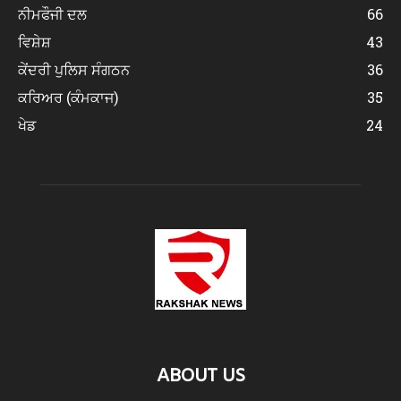
ਨੀਮਫੌਜੀ ਦਲ
66
ਵਿਸ਼ੇਸ਼
43
ਕੇਂਦਰੀ ਪੁਲਿਸ ਸੰਗਠਨ
36
ਕਰਿਅਰ (ਕੰਮਕਾਜ)
35
ਖੇਡ
24
ABOUT US