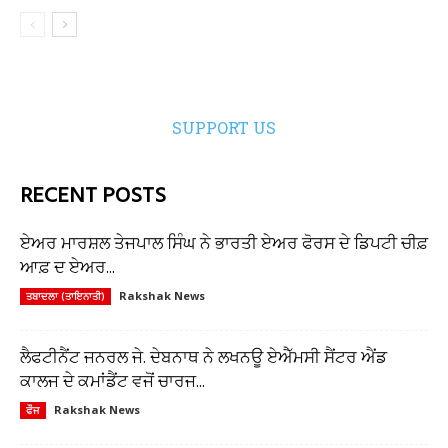
SUPPORT US
RECENT POSTS
ਏਅਰ ਮਾਰਸ਼ਲ ਤੇਜਪਾਲ ਸਿੰਘ ਨੇ ਭਾਰਤੀ ਏਅਰ ਫੋਰਸ ਦੇ ਡਿਪਟੀ ਚੀਫ਼
ਆਫ਼ ਦ ਏਅਰ...
Rakshak News
ਤਬਾਦਲਾ (ਤਾਇਨਾਤੀ)
ਲੈਫਟੀਨੈਂਟ ਜਨਰਲ ਜੇ. ਦੇਬਨਾਥ ਨੇ ਲਖਨਊ ਏਐੱਮਸੀ ਸੈਂਟਰ ਐਂਡ
ਕਾਲਜ ਦੇ ਕਮਾਂਡੈਂਟ ਵਜੋਂ ਚਾਰਜ...
Rakshak News
ਫੌਜ