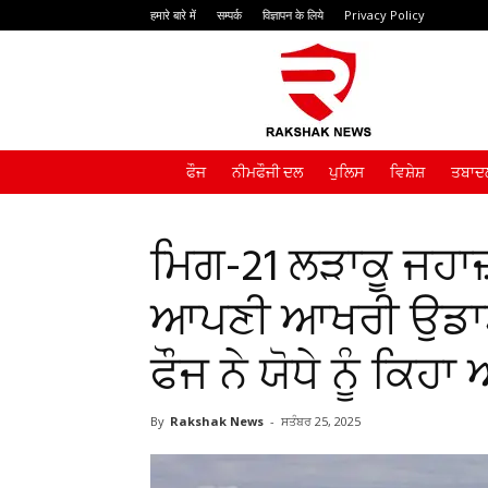
हमारे बारे में
सम्पर्क
विज्ञापन के लिये
Privacy Policy
Rakshak
News
ਫੌਜ
ਨੀਮਫੌਜੀ ਦਲ
ਪੁਲਿਸ
ਵਿਸ਼ੇਸ਼
ਤਬਾਦਲ
ਮਿਗ-21 ਲੜਾਕੂ ਜਹਾਜ਼
ਆਪਣੀ ਆਖਰੀ ਉਡਾਣ
ਫੌਜ ਨੇ ਯੋਧੇ ਨੂੰ ਕਿਹ
By
Rakshak News
-
ਸਤੰਬਰ 25, 2025