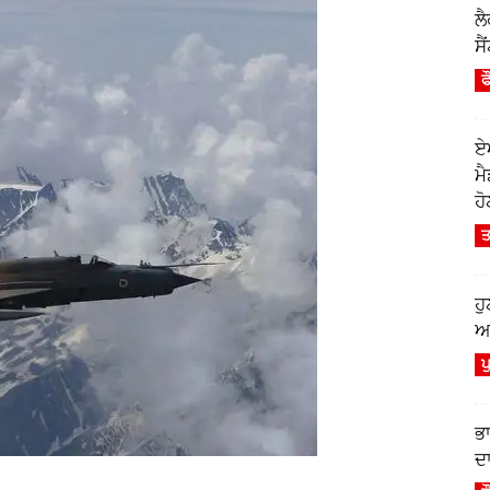
ਲ
ਸੈ
ਫ
ਏ
ਮ
ਹੋ
ਤ
ਹ
ਆਫ
ਪ
ਭ
ਦਾ