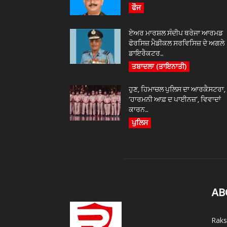
ਫੌਜ
ਏਅਰ ਮਾਰਸ਼ਲ ਸੰਦੀਪ ਥਰੇਜਾ ਆਰਮਡ
ਫੋਰਸਿਜ਼ ਮੈਡੀਕਲ ਸਰਵਿਸਿਜ਼ ਦੇ ਅਗਲੇ
ਡਾਇਰੈਕਟਰ...
ਤਬਾਦਲਾ (ਤਾਇਨਾਤੀ)
ਹੁਣ, ਹਿਮਾਚਲ ਪੁਲਿਸ ਦਾ ਆਰਕੈਸਟਰਾ,
‘ਹਾਰਮਨੀ ਆਫ਼ ਦ ਪਾਈਨਜ਼’, ਵਿਵਾਦਾਂ
ਕਾਰਨ...
ਪੁਲਿਸ
AB
Raks