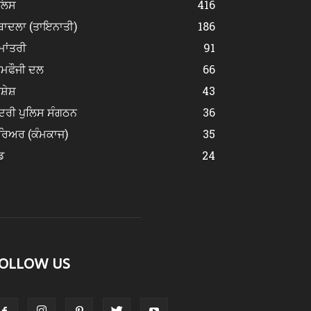
ੁਲਿਸ
416
ਬਾਦਲਾ (ਤਾਇਨਾਤੀ)
186
ਮਾਂਤਰੀ
91
ੀਮਫੌਜੀ ਦਲ
66
ਿਸ਼ੇਸ਼
43
ਂਦਰੀ ਪੁਲਿਸ ਸੰਗਠਨ
36
ਰਿਅਰ (ਕੰਮਕਾਜ)
35
ਡ
24
OLLOW US