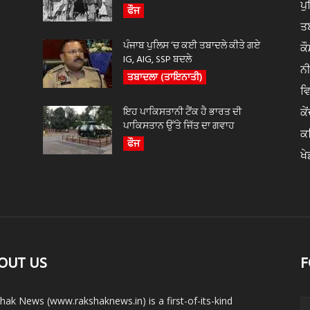
ਪ
ਫੌਜ
ਤ
ਪੰਜਾਬ ਪੁਲਿਸ ‘ਚ ਕਈ ਤਬਾਦਲੇ ਕੀਤੇ ਗਏ
ਕੌ
IG, AIG, SSP ਬਦਲੇ
ਨ
ਤਬਾਦਲਾ (ਤਾਇਨਾਤੀ)
ਵ
ਇਹ ਪਾਕਿਸਤਾਨੀ ਟੈਂਕ ਹੈ ਭਾਰਤ ਦੀ
ਕੇ
ਪਾਕਿਸਤਾਨ ਉੱਤੇ ਜਿੱਤ ਦਾ ਗਵਾਹ
ਕ
ਫੌਜ
ਖੇ
OUT US
F
hak News (www.rakshaknews.in) is a first-of-its-kind