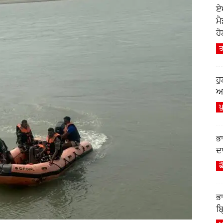
ਏ
ਮ
ਹੋ
ਤ
ਹ
ਆਫ
ਪ
ਭ
ਦਾ
ਫ
ਭ
ਬ੍