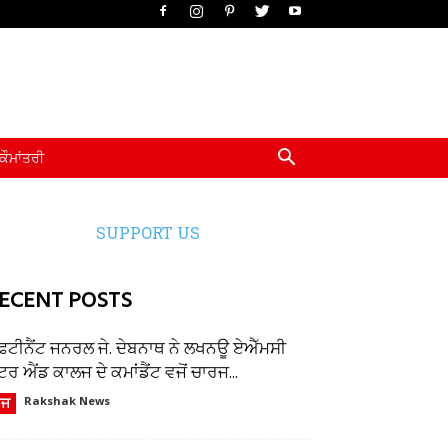
ਕੌਮਾਂਤਰੀ
SUPPORT US
ECENT POSTS
ੈਫਟੀਨੈਂਟ ਜਨਰਲ ਜੇ. ਦੇਬਨਾਥ ਨੇ ਲਖਨਊ ਏਐੱਮਸੀ
ਂਟਰ ਐਂਡ ਕਾਲਜ ਦੇ ਕਮਾਂਡੈਂਟ ਵਜੋਂ ਚਾਰਜ...
ੌਜ
Rakshak News