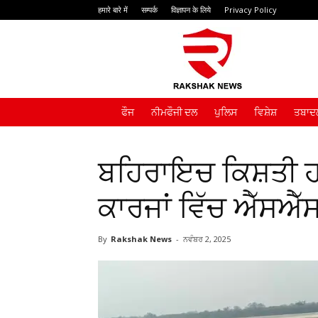
हमारे बारे में
सम्पर्क
विज्ञापन के लिये
Privacy Policy
Rakshak
News
ਫੌਜ
ਨੀਮਫੌਜੀ ਦਲ
ਪੁਲਿਸ
ਵਿਸ਼ੇਸ਼
ਤਬਾਦਲ
ਬਹਿਰਾਇਚ ਕਿਸ਼ਤੀ 
ਕਾਰਜਾਂ ਵਿੱਚ ਐੱਸਐੱਸ
By
Rakshak News
-
ਨਵੰਬਰ 2, 2025