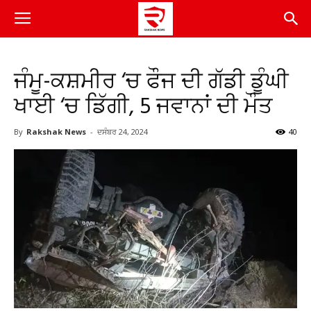
ਜੰਮੂ-ਕਸ਼ਮੀਰ ‘ਚ ਫੌਜ ਦੀ ਗੱਡੀ ਡੂੰਘੀ
ਖਾਈ ‘ਚ ਡਿੱਗੀ, 5 ਜਵਾਨਾਂ ਦੀ ਮੌਤ
By
Rakshak News
-
ਦਸੰਬਰ 24, 2024
40