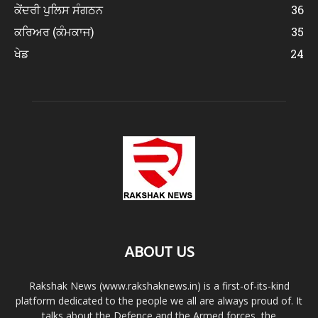
ਕੇਂਦਰੀ ਪੁਲਿਸ ਸੰਗਠਨ
36
ਕਰਿਅਰ (ਕੰਮਕਾਜ)
35
ਖੇਡ
24
ABOUT US
Rakshak News (www.rakshaknews.in) is a first-of-its-kind
platform dedicated to the people we all are always proud of. It
talks about the Defence and the Armed forces, the