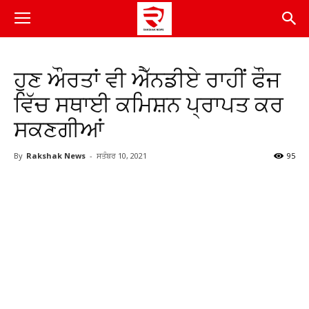
ਹੁਣ ਔਰਤਾਂ ਵੀ ਐੱਨਡੀਏ ਰਾਹੀਂ ਫੌਜ
ਵਿੱਚ ਸਥਾਈ ਕਮਿਸ਼ਨ ਪ੍ਰਾਪਤ ਕਰ
ਸਕਣਗੀਆਂ
By
Rakshak News
-
ਸਤੰਬਰ 10, 2021
95