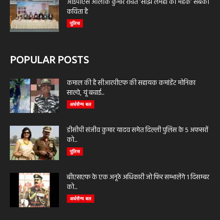
आईपीएस आलोक कुमार रचित ‘साझे लमहों की महक’ सबकी
कविता है
पुलिस
POPULAR POSTS
कमाल की है सीआरपीएफ की सहायक कमांडेंट मोनिका
साल्वे, यूं बचाई...
अर्धसैन्य बल
डीसीपी संजीव कुमार यादव समेत दिल्ली पुलिस के 5 अफसरों
को...
पुलिस
बीएसएफ के एक अनूठे अधिकारी जो फिर सम्भालेंगे 1 दिसम्बर
को...
अर्धसैन्य बल