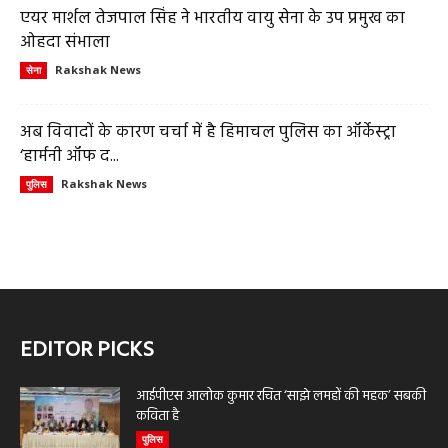
एयर मार्शल तेजपाल सिंह ने भारतीय वायु सेना के उप प्रमुख का
ओहदा संभाला
Rakshak News
सेना
अब विवादों के कारण चर्चा में है हिमाचल पुलिस का ऑर्केस्ट्रा
‘हार्मनी ऑफ द...
Rakshak News
पुलिस
EDITOR PICKS
आईपीएस आलोक कुमार रचित ‘साझे लमहों की महक’ सबकी
कविता है
पुलिस