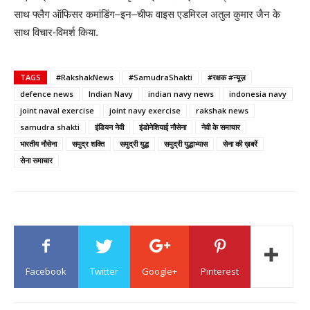
साथ फ्लैग ऑफिसर कमांडिंग–इन–चीफ वाइस एडमिरल अतुल कुमार जैन के
साथ विचार-विमर्श किया.
TAGS
#RakshakNews
#SamudraShakti
#रक्षक #न्यूज़
defence news
Indian Navy
indian navy news
indonesia navy
joint naval exercise
joint navy exercise
rakshak news
samudra shakti
इंडियन नेवी
इंडोनेशियाई नौसेना
नेवी के समाचार
भारतीय नौसेना
समुद्र शक्ति
समुद्री युद्ध
समुद्री युद्धाभ्यास
सेना की ख़बरें
सेना समाचार
Facebook
Twitter
Google+
Pinterest