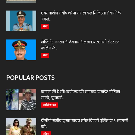
एयर मार्शल संदीप थरेजा सशस्त्र बल चिकित्सा सेवाओं के
अगले...
सेना
लेफ्टिनेंट जनरल जे. देबनाथ ने लखनऊ एएमसी सेंटर एवं
कॉलेज के...
सेना
POPULAR POSTS
कमाल की है सीआरपीएफ की सहायक कमांडेंट मोनिका
साल्वे, यूं बचाई...
अर्धसैन्य बल
डीसीपी संजीव कुमार यादव समेत दिल्ली पुलिस के 5 अफसरों
को...
पुलिस