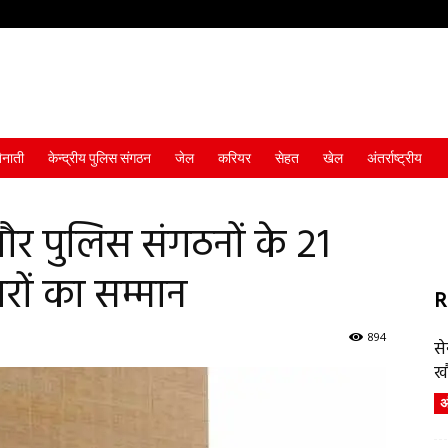
ैनाती
केन्द्रीय पुलिस संगठन
जेल
करियर
सेहत
खेल
अंतर्राष्ट्रीय
ं और पुलिस संगठनों के 21
रों का सम्मान
R
894
स
ख
अं