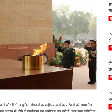
आ
म
प
एय
से
स
ले
एव
स
एय
प
बलों और विभिन्न पुलिस संगठनों के शहीद जवानों के परिवारों को सम्मानित
स
लग अंदाज़ से, वैसे ही कार्यक्रम का आयोजन कर रही है. ‘एक शाम शहीदों के