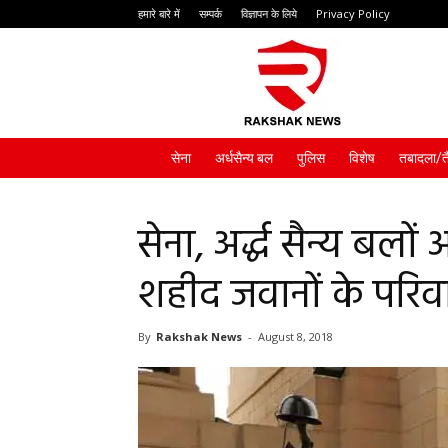
हमारे बारे में
सम्पर्क
विज्ञापन के लिये
Privacy Policy
Rakshak
News
सेना
अर्धसैन्य बल
पुलिस
विशेष
तबादला/त
सेना, अर्द्ध सैन्य बलो
शहीद जवानों के परिवा
By
Rakshak News
-
August 8, 2018