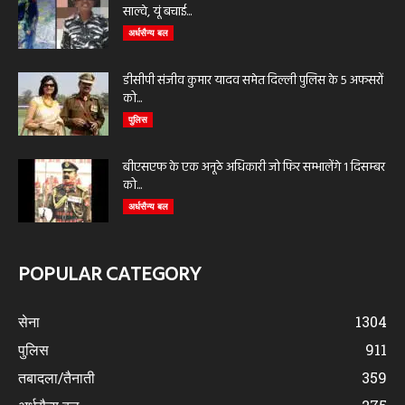
साल्वे, यूं बचाई...
अर्धसैन्य बल
डीसीपी संजीव कुमार यादव समेत दिल्ली पुलिस के 5 अफसरों
को...
पुलिस
बीएसएफ के एक अनूठे अधिकारी जो फिर सम्भालेंगे 1 दिसम्बर
को...
अर्धसैन्य बल
POPULAR CATEGORY
सेना
1304
पुलिस
911
तबादला/तैनाती
359