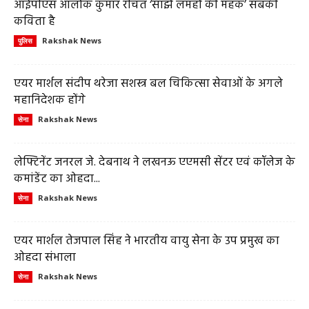
आईपीएस आलोक कुमार रचित ‘साझे लमहों की महक’ सबकी
कविता है
Rakshak News
पुलिस
एयर मार्शल संदीप थरेजा सशस्त्र बल चिकित्सा सेवाओं के अगले
महानिदेशक होंगे
Rakshak News
सेना
लेफ्टिनेंट जनरल जे. देबनाथ ने लखनऊ एएमसी सेंटर एवं कॉलेज के
कमांडेंट का ओहदा...
Rakshak News
सेना
एयर मार्शल तेजपाल सिंह ने भारतीय वायु सेना के उप प्रमुख का
ओहदा संभाला
Rakshak News
सेना