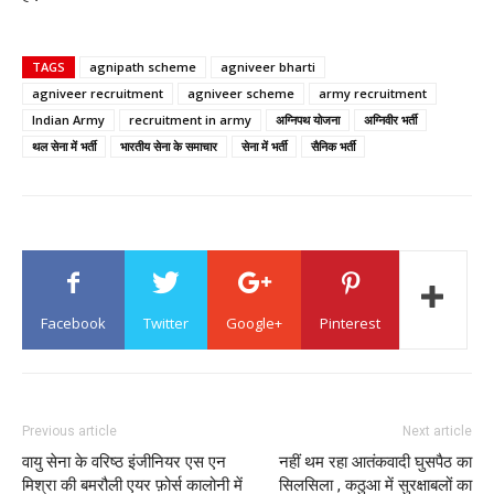
TAGS
agnipath scheme
agniveer bharti
agniveer recruitment
agniveer scheme
army recruitment
Indian Army
recruitment in army
अग्निपथ योजना
अग्निवीर भर्ती
थल सेना में भर्ती
भारतीय सेना के समाचार
सेना में भर्ती
सैनिक भर्ती
Facebook
Twitter
Google+
Pinterest
Previous article
Next article
वायु सेना के वरिष्ठ इंजीनियर एस एन
नहीं थम रहा आतंकवादी घुसपैठ का
मिश्रा की बमरौली एयर फ़ोर्स कालोनी में
सिलसिला , कठुआ में सुरक्षाबलों का