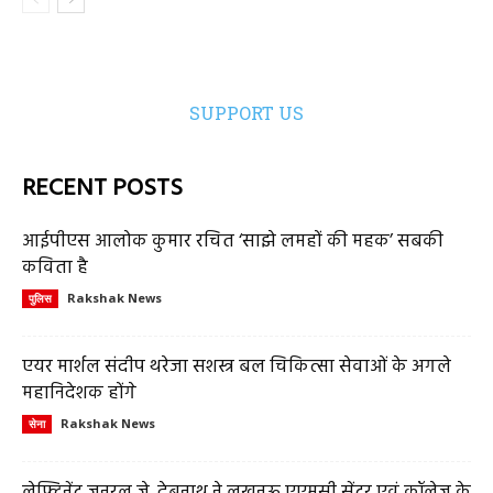
SUPPORT US
RECENT POSTS
आईपीएस आलोक कुमार रचित ‘साझे लमहों की महक’ सबकी
कविता है
Rakshak News
पुलिस
एयर मार्शल संदीप थरेजा सशस्त्र बल चिकित्सा सेवाओं के अगले
महानिदेशक होंगे
Rakshak News
सेना
लेफ्टिनेंट जनरल जे. देबनाथ ने लखनऊ एएमसी सेंटर एवं कॉलेज के