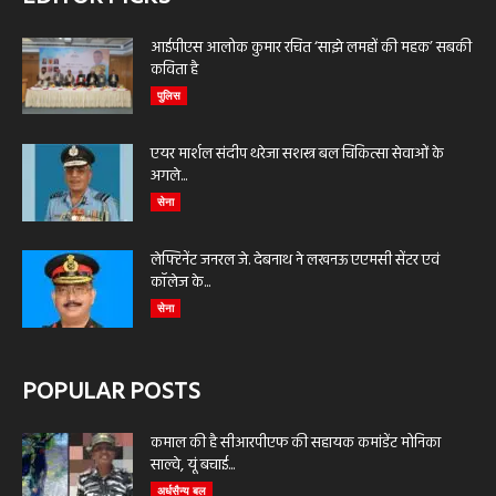
आईपीएस आलोक कुमार रचित ‘साझे लमहों की महक’ सबकी
कविता है
पुलिस
एयर मार्शल संदीप थरेजा सशस्त्र बल चिकित्सा सेवाओं के
अगले...
सेना
लेफ्टिनेंट जनरल जे. देबनाथ ने लखनऊ एएमसी सेंटर एवं
कॉलेज के...
सेना
POPULAR POSTS
कमाल की है सीआरपीएफ की सहायक कमांडेंट मोनिका
साल्वे, यूं बचाई...
अर्धसैन्य बल