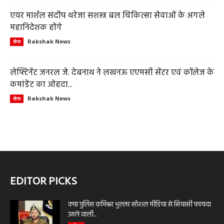
एयर मार्शल संदीप थरेजा सशस्त्र बल चिकित्सा सेवाओं के अगले
महानिदेशक होंगे
Rakshak News
सेना
लेफ्टिनेंट जनरल जे. देबनाथ ने लखनऊ एएमसी सेंटर एवं कॉलेज के
कमांडेंट का ओहदा...
Rakshak News
सेना
EDITOR PICKS
क्या पुलिस कमिश्नर भुल्लर सोशल मीडिया से सियासी फायदा
उठाने वाली...