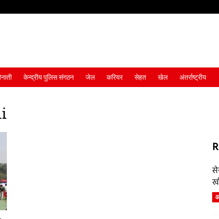
ैनाती
केन्द्रीय पुलिस संगठन
जेल
करियर
सेहत
खेल
अंतर्राष्ट्रीय
i
R
स
ख
अं