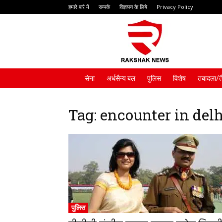
हमारे बारे में
सम्पर्क
विज्ञापन के लिये
Privacy Policy
Rakshak
News
सेना
अर्धसैन्य बल
पुलिस
विशेष
तबादला/त
Tag: encounter in delh
पुलिस