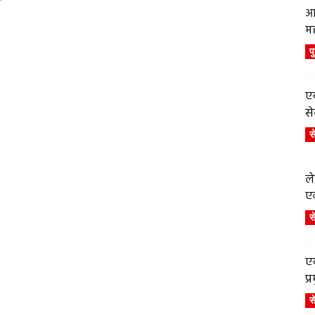
ी
आ
म
प
एय
से
स
ले
एव
स
एय
प
स