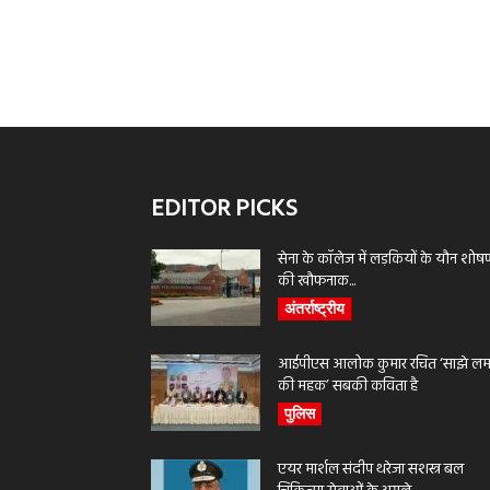
EDITOR PICKS
सेना के कॉलेज में लड़कियों के यौन शोष
की खौफनाक...
अंतर्राष्ट्रीय
आईपीएस आलोक कुमार रचित ‘साझे लमह
की महक’ सबकी कविता है
पुलिस
एयर मार्शल संदीप थरेजा सशस्त्र बल