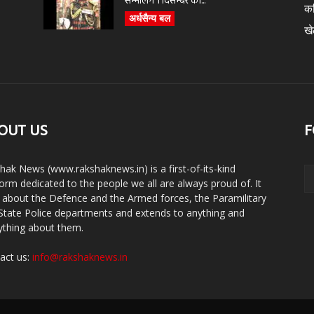
सम्भालेंगे 1 दिसम्बर को...
क
अर्धसैन्य बल
ख
OUT US
F
hak News (www.rakshaknews.in) is a first-of-its-kind
form dedicated to the people we all are always proud of. It
s about the Defence and the Armed forces, the Paramilitary
State Police departments and extends to anything and
ything about them.
act us:
info@rakshaknews.in