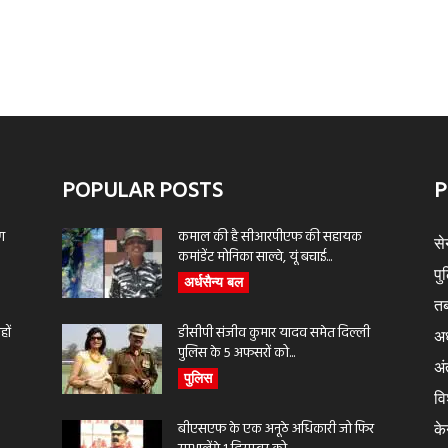
POPULAR POSTS
P
ण
कमाल की है सीआरपीएफ की सहायक
से
कमांडेंट मोनिका साल्वे, यूं बचाई...
पु
अर्धसैन्य बल
तब
ों
डीसीपी संजीव कुमार यादव समेत दिल्ली
अर
पुलिस के 5 अफसरों को...
अंत
पुलिस
वि
बीएसएफ के एक अनूठे अधिकारी जो फिर
के