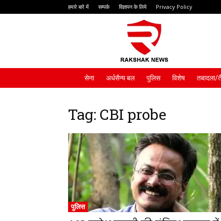
हमारे बारे में
सम्पर्क
विज्ञापन के लिये
Privacy Policy
Rakshak
News
सेना
अर्धसैन्य बल
पुलिस
विशेष
तबादला/त
Tag: CBI probe
पुलिस