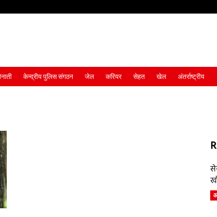
ैनाती
केन्द्रीय पुलिस संगठन
जेल
करियर
सेहत
खेल
अंतर्राष्ट्रीय
R
स
ख
अं