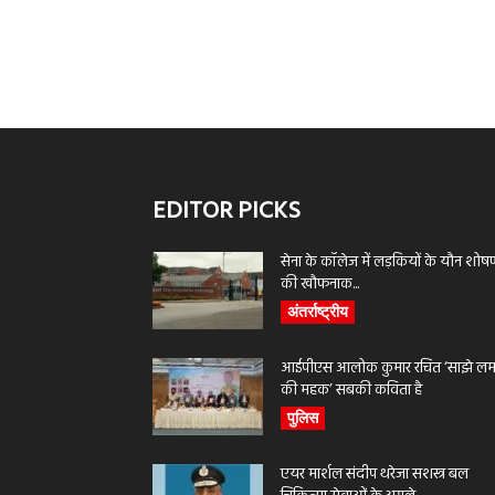
EDITOR PICKS
सेना के कॉलेज में लड़कियों के यौन शोष
की खौफनाक...
अंतर्राष्ट्रीय
आईपीएस आलोक कुमार रचित ‘साझे लमह
की महक’ सबकी कविता है
पुलिस
एयर मार्शल संदीप थरेजा सशस्त्र बल