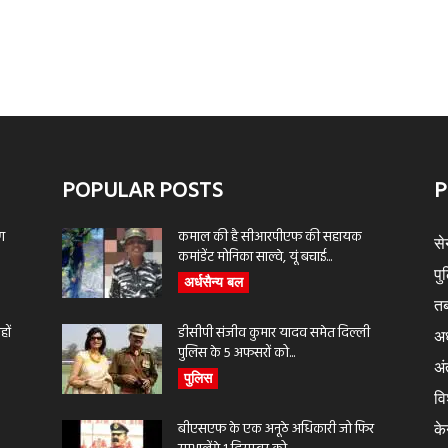
POPULAR POSTS
P
ण
कमाल की है सीआरपीएफ की सहायक
से
कमांडेंट मोनिका साल्वे, यूं बचाई...
पु
अर्धसैन्य बल
तब
ों
डीसीपी संजीव कुमार यादव समेत दिल्ली
अर
पुलिस के 5 अफसरों को...
अंत
पुलिस
वि
बीएसएफ के एक अनूठे अधिकारी जो फिर
के