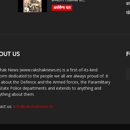
सम्भालेंगे 1 दिसम्बर को...
क
अर्धसैन्य बल
ख
OUT US
F
hak News (www.rakshaknews.in) is a first-of-its-kind
form dedicated to the people we all are always proud of. It
s about the Defence and the Armed forces, the Paramilitary
State Police departments and extends to anything and
ything about them.
act us:
info@rakshaknews.in