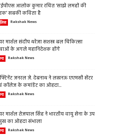
ईपीएस आलोक कुमार रचित ‘साझे लमहों की
हक’ सबकी कविता है
ुलिस
Rakshak News
र मार्शल संदीप थरेजा सशस्त्र बल चिकित्सा
वाओं के अगले महानिदेशक होंगे
ेना
Rakshak News
फ्टिनेंट जनरल जे. देबनाथ ने लखनऊ एएमसी सेंटर
ं कॉलेज के कमांडेंट का ओहदा...
ेना
Rakshak News
र मार्शल तेजपाल सिंह ने भारतीय वायु सेना के उप
्रमुख का ओहदा संभाला
ेना
Rakshak News