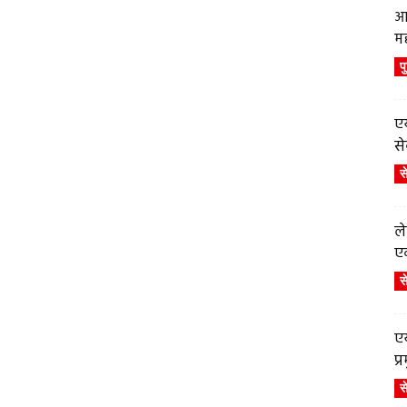
आ
म
प
एय
से
स
ले
एव
स
एय
प
स