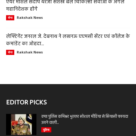
एयर मार्शल संदीप थरेजा सशस्त्र बल चिकित्सा सेवाओं के अगले
महानिदेशक होंगे
Rakshak News
सेना
लेफ्टिनेंट जनरल जे. देबनाथ ने लखनऊ एएमसी सेंटर एवं कॉलेज के
कमांडेंट का ओहदा...
Rakshak News
सेना
EDITOR PICKS
क्या पुलिस कमिश्नर भुल्लर सोशल मीडिया से सियासी फायदा
उठाने वाली...
पुलिस