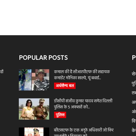
POPULAR POSTS
P
ों
कमाल की है सीआरपीएफ की सहायक
से
कमांडेंट मोनिका साल्वे, यूं बचाई...
पु
अर्धसैन्य बल
तब
डीसीपी संजीव कुमार यादव समेत दिल्ली
अर
पुलिस के 5 अफसरों को...
अंत
पुलिस
वि
बीएसएफ के एक अनूठे अधिकारी जो फिर
के