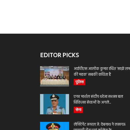
EDITOR PICKS
आईपीएस आलोक कुमार रचित ‘साझे लमह
की महक’ सबकी कविता है
पुलिस
एयर मार्शल संदीप थरेजा सशस्त्र बल
चिकित्सा सेवाओं के अगले...
सेना
लेफ्टिनेंट जनरल जे. देबनाथ ने लखनऊ