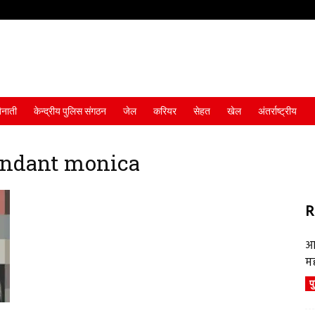
ैनाती
केन्द्रीय पुलिस संगठन
जेल
करियर
सेहत
खेल
अंतर्राष्ट्रीय
andant monica
R
आ
म
प