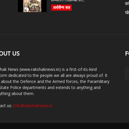
सम्भालेंगे 1 दिसम्बर को...
क
अर्धसैन्य बल
ख
OUT US
F
hak News (www.rakshaknews.in) is a first-of-its-kind
form dedicated to the people we all are always proud of. It
s about the Defence and the Armed forces, the Paramilitary
State Police departments and extends to anything and
ything about them.
act us:
info@rakshaknews.in