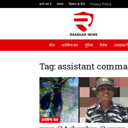
हमारे बारे में
सम्पर्क
विज्ञापन के लिये
Privacy Policy
Rakshak
News
सेना
अर्धसैन्य बल
पुलिस
विशेष
तबादला/त
Tag: assistant comm
अर्धसैन्य बल