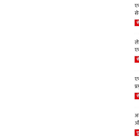
एय
से
स
ले
एव
स
एय
प
स
अब
ऑर
प