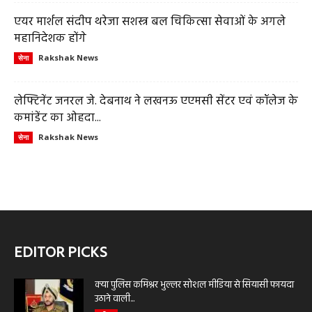
एयर मार्शल संदीप थरेजा सशस्त्र बल चिकित्सा सेवाओं के अगले
महानिदेशक होंगे
Rakshak News
सेना
लेफ्टिनेंट जनरल जे. देबनाथ ने लखनऊ एएमसी सेंटर एवं कॉलेज के
कमांडेंट का ओहदा...
Rakshak News
सेना
EDITOR PICKS
क्या पुलिस कमिश्नर भुल्लर सोशल मीडिया से सियासी फायदा
उठाने वाली...