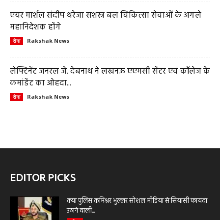
एयर मार्शल संदीप थरेजा सशस्त्र बल चिकित्सा सेवाओं के अगले
महानिदेशक होंगे
Rakshak News
सेना
लेफ्टिनेंट जनरल जे. देबनाथ ने लखनऊ एएमसी सेंटर एवं कॉलेज के
कमांडेंट का ओहदा...
Rakshak News
सेना
EDITOR PICKS
क्या पुलिस कमिश्नर भुल्लर सोशल मीडिया से सियासी फायदा
उठाने वाली...