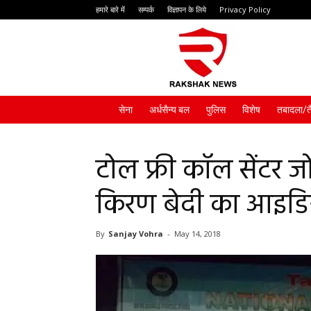
हमारे बारे में
सम्पर्क
विज्ञापन के लिये
Privacy Policy
Rakshak
News
सेना
अर्धसैन्य बल
पुलिस
विशेष
तबादला/त
टोल फ्री कॉल सेंटर जो
किरण बेदी का आइडि
By
Sanjay Vohra
-
May 14, 2018