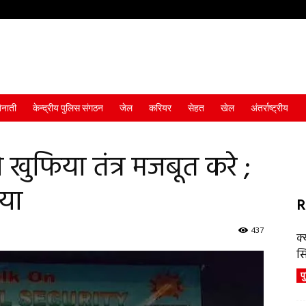
ैनाती
केन्द्रीय पुलिस संगठन
जेल
करियर
सेहत
खेल
अंतर्राष्ट्रीय
 खुफिया तंत्र मजबूत करे ;
या
R
437
क्
स
प