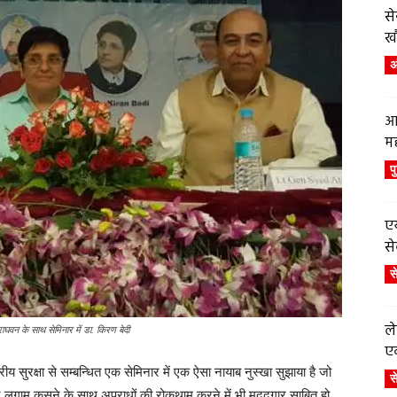
स
ख
अं
आ
म
प
एय
से
स
ले
ाघवन के साथ सेमिनार में डा. किरण बेदी
एव
 सुरक्षा से सम्बन्धित एक सेमिनार में एक ऐसा नायाब नुस्खा सुझाया है जो
स
यों पर लगाम कसने के साथ अपराधों की रोकथाम करने में भी मददगार साबित हो