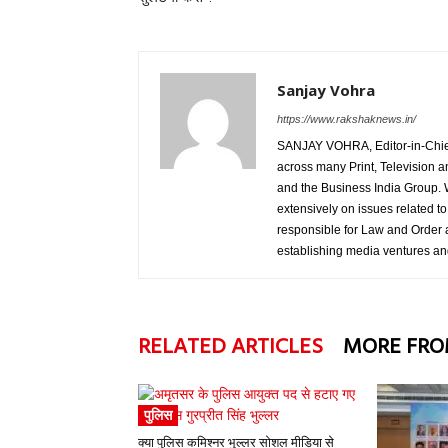
Sanjay Vohra
https://www.rakshaknews.in/
SANJAY VOHRA, Editor-in-Chief,
across many Print, Television 
and the Business India Group. W
extensively on issues related t
responsible for Law and Order a
establishing media ventures an
RELATED ARTICLES
MORE FRO
पुलिस
क्या पुलिस कमिश्नर भुल्लर सोशल मीडिया से