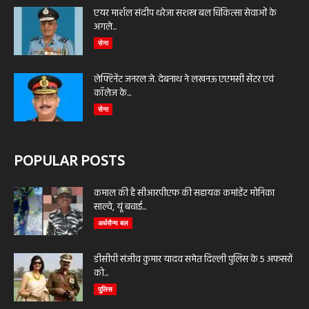
एयर मार्शल संदीप थरेजा सशस्त्र बल चिकित्सा सेवाओं के
अगले...
सेना
लेफ्टिनेंट जनरल जे. देबनाथ ने लखनऊ एएमसी सेंटर एवं
कॉलेज के...
सेना
POPULAR POSTS
कमाल की है सीआरपीएफ की सहायक कमांडेंट मोनिका
साल्वे, यूं बचाई...
अर्धसैन्य बल
डीसीपी संजीव कुमार यादव समेत दिल्ली पुलिस के 5 अफसरों
को...
पुलिस