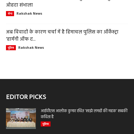
ओहदा संभाला
Rakshak News
सेना
अब विवादों के कारण चर्चा में है हिमाचल पुलिस का ऑर्केस्ट्रा
‘हार्मनी ऑफ द...
Rakshak News
पुलिस
EDITOR PICKS
आईपीएस आलोक कुमार रचित ‘साझे लमहों की महक’ सबकी
कविता है
पुलिस